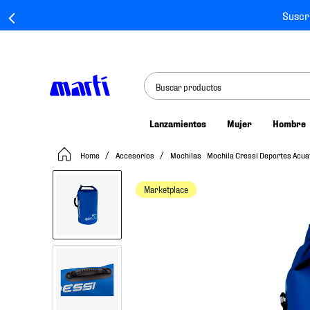
Suscr
Buscar productos
Lanzamientos
Mujer
Hombre
TÉRMINOS MÁS BUSCADOS
Accesorios
Mochilas
Mochila Cressi Deportes Acua
1
.
tenis mujer
2
.
tenis hombre
Marketplace
3
.
tenis
4
.
tenis futbol
5
.
jersey
6
.
mochila
7
.
mochilas