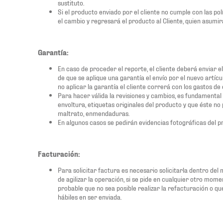
sustituto.
Si el producto enviado por el cliente no cumple con las pol
el cambio y regresará el producto al Cliente, quien asumirá 
Garantía:
En caso de proceder el reporte, el cliente deberá enviar e
de que se aplique una garantía el envío por el nuevo artíc
no aplicar la garantía el cliente correrá con los gastos de 
Para hacer válida la revisiones y cambios, es fundamental 
envoltura, etiquetas originales del producto y que éste n
maltrato, enmendaduras.
En algunos casos se pedirán evidencias fotográficas del p
Facturación:
Para solicitar factura es necesario solicitarla dentro del
de agilizar la operación, si se pide en cualquier otro mome
probable que no sea posible realizar la refacturación o qu
hábiles en ser enviada.