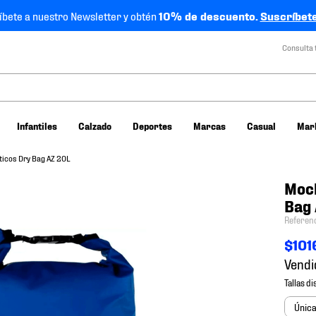
íbete a nuestro Newsletter y obtén
10% de descuento.
Suscríbete
Consulta 
Infantiles
Calzado
Deportes
Marcas
Casual
Mar
ticos Dry Bag AZ 20L
Moch
Bag
Referen
$
101
Vendi
Únic