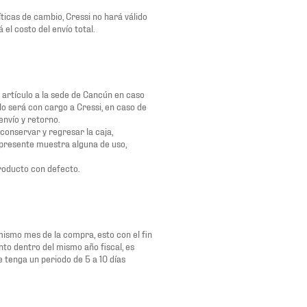
íticas de cambio, Cressi no hará válido
el costo del envío total.
l artículo a la sede de Cancún en caso
ulo será con cargo a Cressi, en caso de
envío y retorno.
conservar y regresar la caja,
o presente muestra alguna de uso,
roducto con defecto.
 mismo mes de la compra, esto con el fin
nto dentro del mismo año fiscal, es
e tenga un periodo de 5 a 10 días