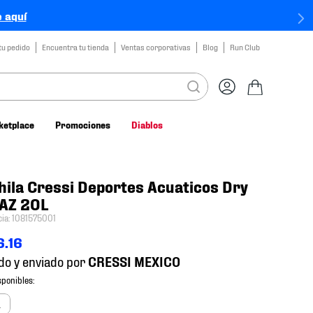
 aquí
tu pedido
Encuentra tu tienda
Ventas corporativas
Blog
Run Club
ketplace
Promociones
Diablos
ila Cressi Deportes Acuaticos Dry
 AZ 20L
cia
:
1081575001
6
.
16
do y enviado por
a