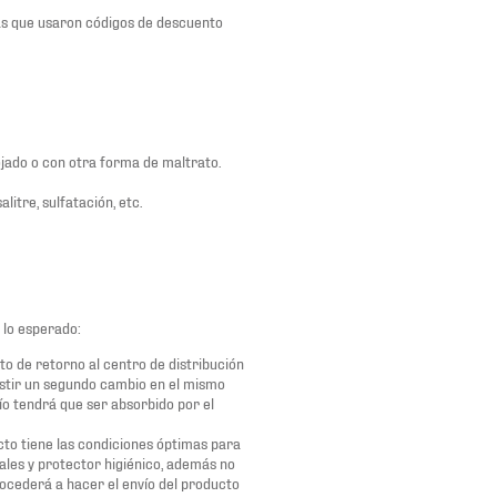
s que usaron códigos de descuento
ojado o con otra forma de maltrato.
litre, sulfatación, etc.
 lo esperado:
o de retorno al centro de distribución
existir un segundo cambio en el mismo
ío tendrá que ser absorbido por el
cto tiene las condiciones óptimas para
ales y protector higiénico, además no
rocederá a hacer el envío del producto