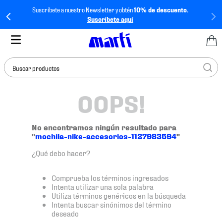
Suscríbete a nuestro Newsletter y obtén
10% de descuento.
Suscríbete aquí
Buscar productos
OOPS!
TÉRMINOS MÁS
BUSCADOS
1
.
tenis mujer
No encontramos ningún resultado para
"
mochila-nike-accesorios-1127983594
"
2
.
tenis hombre
¿Qué debo hacer?
3
.
tenis
4
.
jersey
Comprueba los términos ingresados
Intenta utilizar una sola palabra
5
.
tenis futbol
Utiliza términos genéricos en la búsqueda
Intenta buscar sinónimos del término
6
.
mochila
deseado