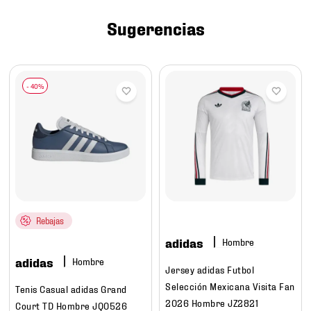
7
.
chivas
Sugerencias
8
.
mochilas
9
.
tenis niño
10
.
tenis nike
Rebajas
adidas
Hombre
adidas
Hombre
Jersey adidas Futbol
Selección Mexicana Visita Fan
Tenis Casual adidas Grand
2026 Hombre JZ2821
Court TD Hombre JQ0526