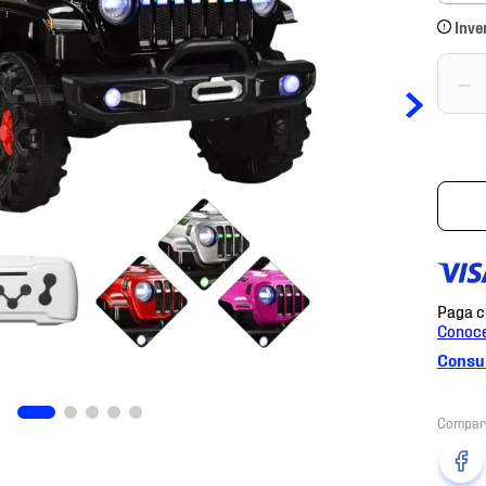
Inve
－
Consul