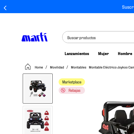
Suscr
Buscar productos
Lanzamientos
Mujer
Hombre
TÉRMINOS MÁS BUSCADOS
Movilidad
Montables
Montable Eléctrico Joykoo Cami
1
.
tenis mujer
2
.
tenis hombre
Marketplace
3
.
tenis
Rebajas
4
.
tenis futbol
5
.
jersey
6
.
mochila
7
.
mochilas