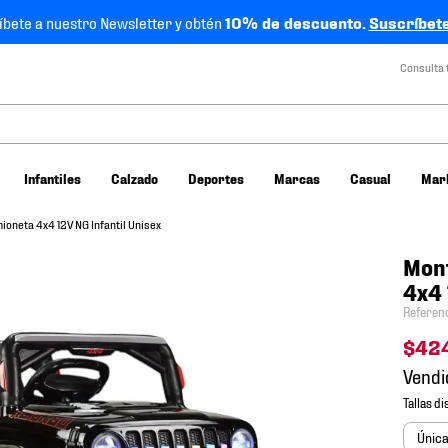
íbete a nuestro Newsletter y obtén
10% de descuento.
Suscríbete
Consulta 
Infantiles
Calzado
Deportes
Marcas
Casual
Mar
oneta 4x4 12V NG Infantil Unisex
Mont
4x4 
Referen
$
42
Vendi
Únic