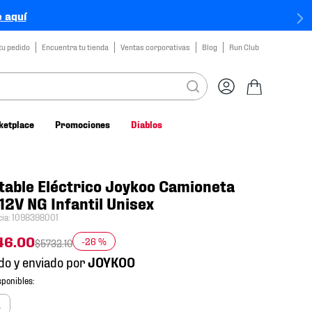
 aquí
tu pedido
Encuentra tu tienda
Ventas corporativas
Blog
Run Club
ketplace
Promociones
Diablos
able Eléctrico Joykoo Camioneta
12V NG Infantil Unisex
cia
:
1098398001
46
.
00
-
26 %
$
5732
.
10
do y enviado por
a