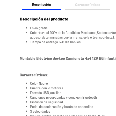
Descripción
Características
Descripción del producto
Envío gratis.
Cobertura al 90% de la República Mexicana (Se descartan las
acceso, determinadas por la mensajería o transportista).
Tiempo de entrega 5-8 día hábiles.
Montable Eléctrico Joykoo Camioneta 4x4 12V NG Infanti
Características:
Color Negro
Cuenta con 2 motores
Entrada USB, auxiliar
Canciones pregrabadas y conexión Bluetooth
Cinturón de seguridad
Pedal de aceleración y botón de encendido
3 velocidades
Incluye control remoto con alcance de hasta 40 m