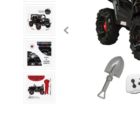
8
.
chivas
9
.
tenis niño
10
.
tenis nike