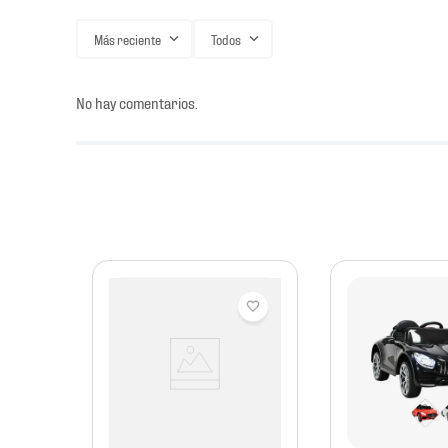
Más reciente
Todos
No hay comentarios.
antiles
o