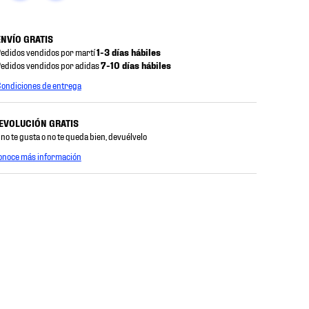
ENVÍO GRATIS
edidos vendidos por martí
1-3 días hábiles
edidos vendidos por adidas
7-10 días hábiles
ondiciones de entrega
EVOLUCIÓN GRATIS
 no te gusta o no te queda bien, devuélvelo
onoce más información