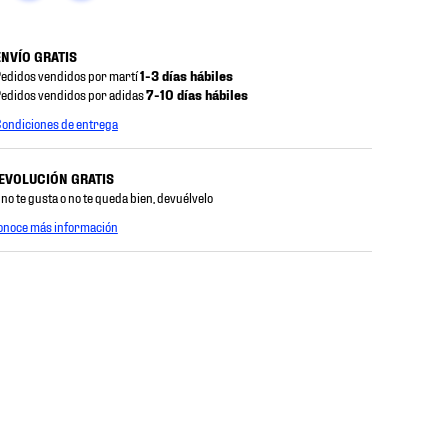
ENVÍO GRATIS
edidos vendidos por martí
1-3 días hábiles
edidos vendidos por adidas
7-10 días hábiles
ondiciones de entrega
EVOLUCIÓN GRATIS
 no te gusta o no te queda bien, devuélvelo
onoce más información