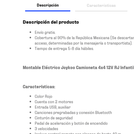
Descripción
Características
Descripción del producto
Envío gratis.
Cobertura al 90% de la República Mexicana (Se descartan las
acceso, determinadas por la mensajería o transportista).
Tiempo de entrega 5-8 día hábiles.
Montable Eléctrico Joykoo Camioneta 4x4 12V RJ Infanti
Características:
Color Rojo
Cuenta con 2 motores
Entrada USB, auxiliar
Canciones pregrabadas y conexión Bluetooth
Cinturón de seguridad
Pedal de aceleración y botón de encendido
3 velocidades
Incluye control remoto con alcance de hasta 40 m