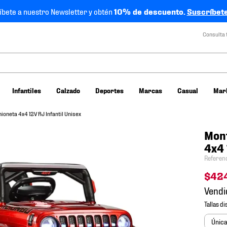
íbete a nuestro Newsletter y obtén
10% de descuento.
Suscríbete
Consulta 
Infantiles
Calzado
Deportes
Marcas
Casual
Mar
oneta 4x4 12V RJ Infantil Unisex
Mont
4x4 
Referen
$
42
Vendi
Únic