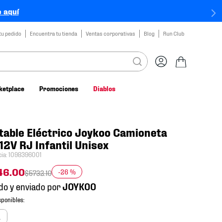
 aquí
tu pedido
Encuentra tu tienda
Ventas corporativas
Blog
Run Club
ketplace
Promociones
Diablos
able Eléctrico Joykoo Camioneta
12V RJ Infantil Unisex
cia
:
1098396001
46
.
00
-
26 %
$
5732
.
10
do y enviado por
a