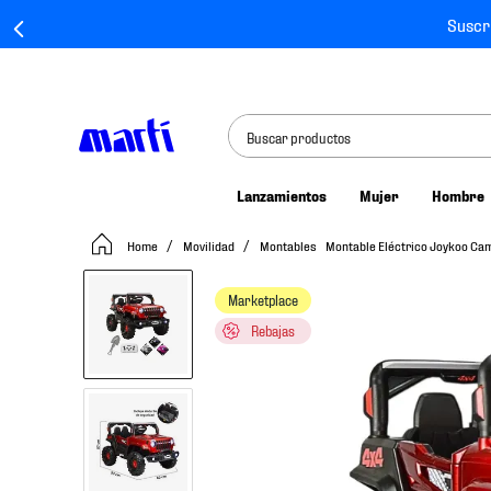
Suscr
Buscar productos
Lanzamientos
Mujer
Hombre
TÉRMINOS MÁS BUSCADOS
Movilidad
Montables
Montable Eléctrico Joykoo Cami
1
.
tenis mujer
2
.
tenis hombre
Marketplace
3
.
tenis
Rebajas
4
.
tenis futbol
5
.
mochila
6
.
jersey
7
.
mochilas