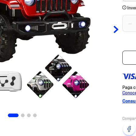
Inve
－
Consul