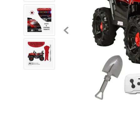
8
.
chivas
9
.
tenis niño
10
.
tenis nike