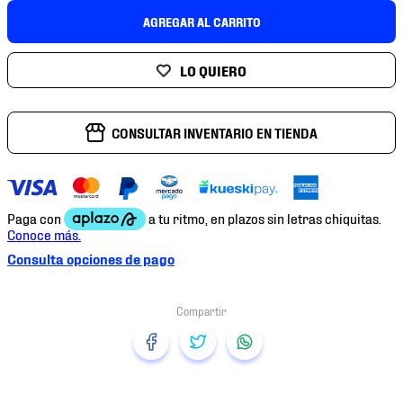
7
.
mochilas
AGREGAR AL CARRITO
8
.
chivas
9
.
tenis niño
10
.
tenis nike
CONSULTAR INVENTARIO EN TIENDA
Consulta opciones de pago