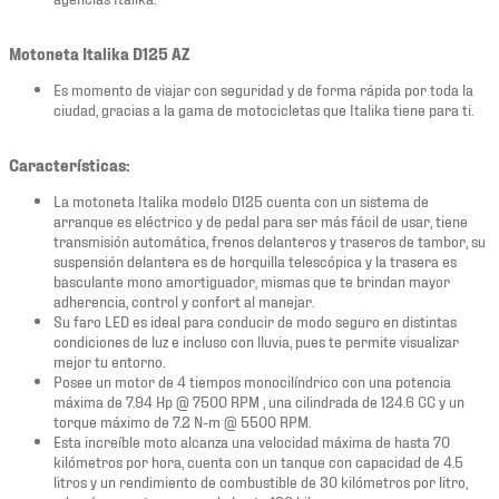
Motoneta Italika D125 AZ
Es momento de viajar con seguridad y de forma rápida por toda la
ciudad, gracias a la gama de motocicletas que Italika tiene para ti.
Características:
La motoneta Italika modelo D125 cuenta con un sistema de
arranque es eléctrico y de pedal para ser más fácil de usar, tiene
transmisión automática, frenos delanteros y traseros de tambor, su
suspensión delantera es de horquilla telescópica y la trasera es
basculante mono amortiguador, mismas que te brindan mayor
adherencia, control y confort al manejar.
Su faro LED es ideal para conducir de modo seguro en distintas
condiciones de luz e incluso con lluvia, pues te permite visualizar
mejor tu entorno.
Posee un motor de 4 tiempos monocilíndrico con una potencia
máxima de 7.94 Hp @ 7500 RPM , una cilindrada de 124.6 CC y un
torque máximo de 7.2 N-m @ 5500 RPM.
Esta increíble moto alcanza una velocidad máxima de hasta 70
kilómetros por hora, cuenta con un tanque con capacidad de 4.5
litros y un rendimiento de combustible de 30 kilómetros por litro,