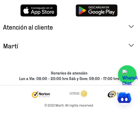
Atención al cliente
Factura Electrónica
Martí
Preguntas Frecuentes
Historia
Métodos de Pago
Ubica tu Tienda
Horarios de atención
Cambios y Devoluciones
Lun a Vie: 08:00 - 20:00 hrs Sáb y Dom: 09:00 - 17:00 hrs
Aviso de Privacidad
Contacto
Términos y Condiciones
Condiciones de Entrega
© 2021 Martí. All rights reserved.
Promociones
Condiciones de Entrega y Devolución Marketplace
Experiencias
Mapa del sitio
Bolsa De Trabajo