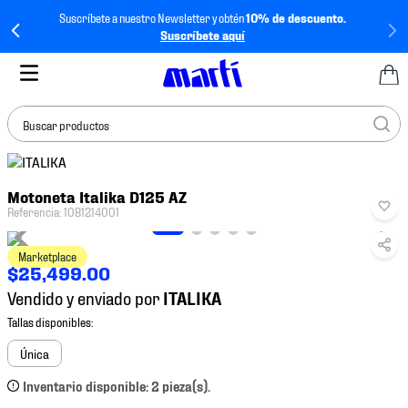
Suscríbete a nuestro Newsletter y obtén
10% de descuento.
Suscríbete aquí
Buscar productos
TÉRMINOS MÁS
Motoneta Italika D125 AZ
BUSCADOS
Referencia
:
1081214001
1
.
tenis mujer
Marketplace
2
.
tenis hombre
$
25
,
499
.
00
3
.
tenis
Vendido y enviado por
4
.
tenis futbol
5
.
jersey
Única
6
.
mochila
Inventario disponible: 2 pieza(s).