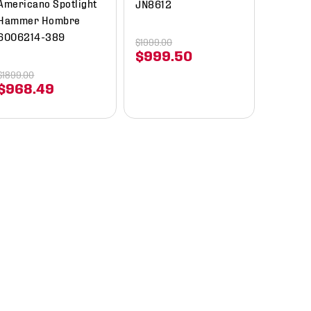
Americano Spotlight
JN8612
Hammer Hombre
6006214-389
$
1999
.
00
$
999
.
50
$
1899
.
00
$
968
.
49