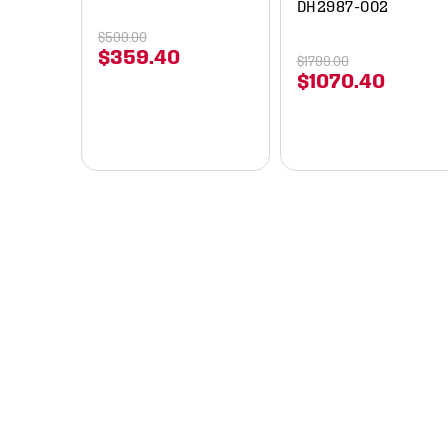
DH2987-002
$
599
.
00
$
359
.
40
$
1799
.
00
$
1070
.
40