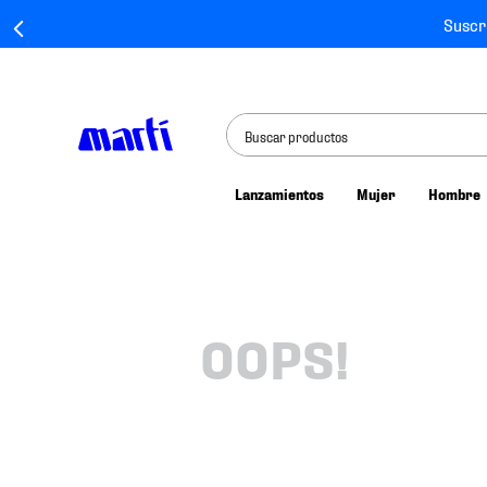
Suscr
Buscar productos
Lanzamientos
Mujer
Hombre
TÉRMINOS MÁS BUSCADOS
1
.
tenis mujer
2
.
tenis hombre
3
.
tenis
OOPS!
4
.
tenis futbol
5
.
jersey
6
.
mochila
7
.
chivas