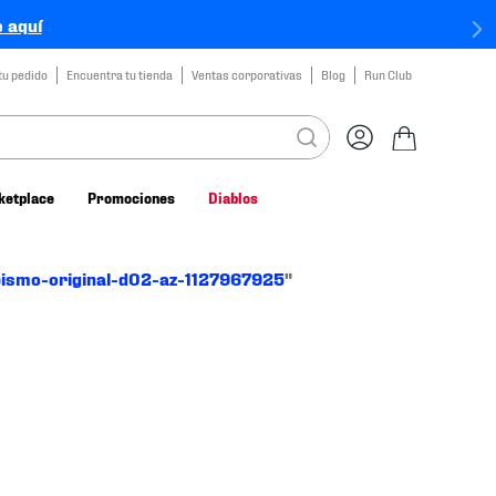
 aquí
tu pedido
Encuentra tu tienda
Ventas corporativas
Blog
Run Club
ketplace
Promociones
Diablos
ismo-original-d02-az-1127967925
"