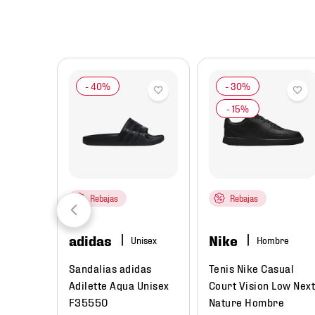
8
.
mochilas
9
.
tenis niño
10
.
tenis nike
Rebajas
Rebajas
adidas
Nike
ombre
Hombre
rtivo
Sandalias adidas
Tenis Nike Casual
 3
Adilette Aqua Unisex
Court Vision Low Next
re
F35550
Nature Hombre