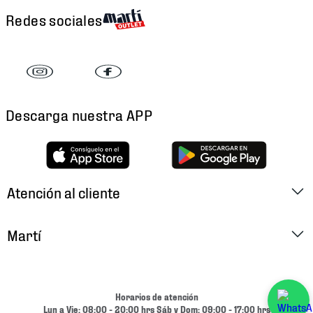
Redes sociales
Descarga nuestra APP
Atención al cliente
Factura Electrónica
Martí
Preguntas Frecuentes
Historia
Métodos de Pago
Ubica tu Tienda
Horarios de atención
Cambios y Devoluciones
Lun a Vie: 08:00 - 20:00 hrs Sáb y Dom: 09:00 - 17:00 hrs