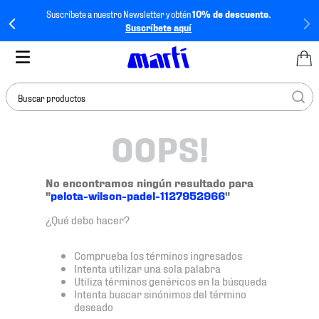
Suscríbete a nuestro Newsletter y obtén
10% de descuento.
Suscríbete aquí
Buscar productos
OOPS!
TÉRMINOS MÁS
BUSCADOS
1
.
tenis mujer
No encontramos ningún resultado para
"
pelota-wilson-padel-1127952966
"
2
.
tenis hombre
¿Qué debo hacer?
3
.
tenis
4
.
tenis futbol
Comprueba los términos ingresados
Intenta utilizar una sola palabra
5
.
jersey
Utiliza términos genéricos en la búsqueda
Intenta buscar sinónimos del término
6
.
mochila
deseado