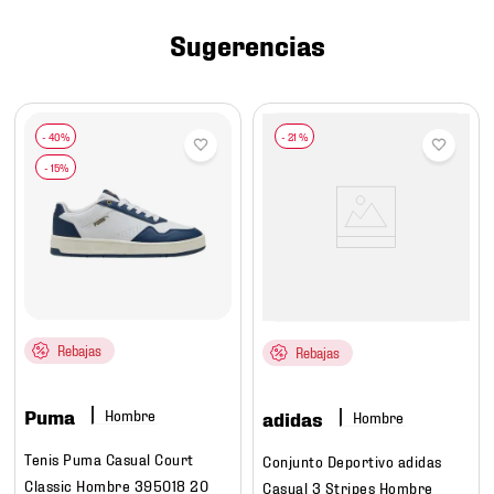
7
.
mochilas
Sugerencias
8
.
chivas
9
.
tenis niño
10
.
tenis nike
-
21 %
Rebajas
Rebajas
Puma
Hombre
adidas
Hombre
Tenis Puma Casual Court
Conjunto Deportivo adidas
Classic Hombre 395018 20
Casual 3 Stripes Hombre