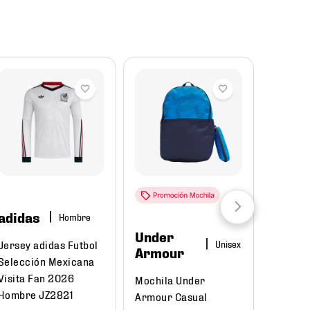
Reba
adidas
Hombre
Under
Puma
Jersey adidas Futbol
Armour
Selección Mexicana
Tenis P
Visita Fan 2026
Mochila Under
Court C
Hombre JZ2821
Armour Casual
395018