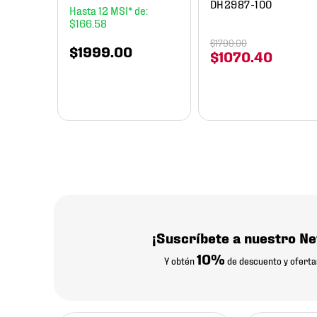
DH2987-100
12
$
166
.
58
$
1799
.
00
$
1999
.
00
$
1070
.
40
¡Suscríbete a nuestro Ne
10%
Y obtén
de descuento y oferta