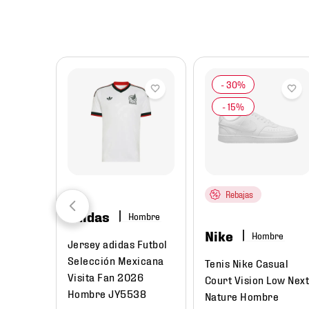
8
.
chivas
9
.
tenis niño
10
.
tenis nike
Rebajas
adidas
Hombre
Nike
Hombre
Jersey adidas Futbol
Selección Mexicana
Tenis Nike Casual
Visita Fan 2026
Court Vision Low Nex
Hombre JY5538
Nature Hombre