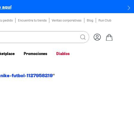
 aquí
tu pedido
Encuentra tu tienda
Ventas corporativas
Blog
Run Club
ketplace
Promociones
Diablos
-nike-futbol-1127958219
"