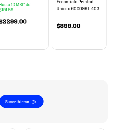
Essentials Printed
12
Unisex 6000991-402
$
191
.
58
$
1649
.
00
$
840
$
2299
.
00
$
899
.
00
Suscribirme