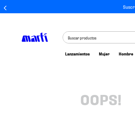
Suscr
Buscar productos
Lanzamientos
Mujer
Hombre
TÉRMINOS MÁS BUSCADOS
1
.
tenis mujer
2
.
tenis hombre
3
.
tenis
OOPS!
4
.
tenis futbol
5
.
mochila
6
.
jersey
7
.
mochilas