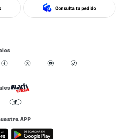
s
Consulta tu pedido
ales
ales
nuestra APP