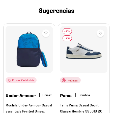
7
.
chivas
Sugerencias
8
.
mochilas
9
.
tenis niño
10
.
tenis nike
Rebajas
Under Armour
Puma
Hombre
Mochila Under Armour Casual
Tenis Puma Casual Court
Essentials Printed Unisex
Classic Hombre 395018 20