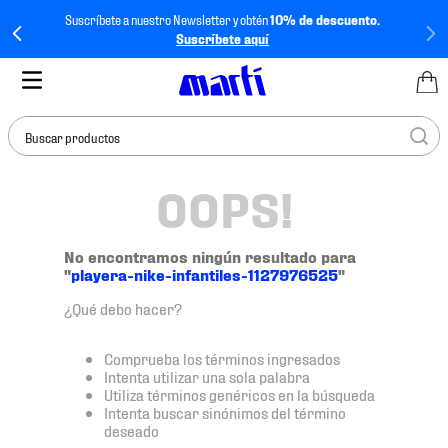
Suscríbete a nuestro Newsletter y obtén
10% de descuento.
Suscríbete aquí
Buscar productos
OOPS!
TÉRMINOS MÁS
BUSCADOS
1
.
tenis mujer
No encontramos ningún resultado para
"
playera-nike-infantiles-1127976525
"
2
.
tenis hombre
¿Qué debo hacer?
3
.
tenis
4
.
jersey
Comprueba los términos ingresados
Intenta utilizar una sola palabra
5
.
tenis futbol
Utiliza términos genéricos en la búsqueda
Intenta buscar sinónimos del término
6
.
mochila
deseado