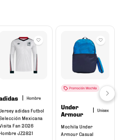
Reba
adidas
Hombre
Under
Puma
Jersey adidas Futbol
Armour
Selección Mexicana
Tenis P
Visita Fan 2026
Mochila Under
Court C
Hombre JZ2821
Armour Casual
395018