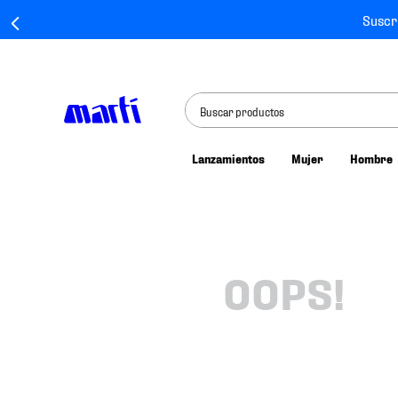
Suscr
Buscar productos
Lanzamientos
Mujer
Hombre
TÉRMINOS MÁS BUSCADOS
1
.
tenis mujer
2
.
tenis hombre
3
.
tenis
OOPS!
4
.
tenis futbol
5
.
mochila
6
.
jersey
7
.
mochilas