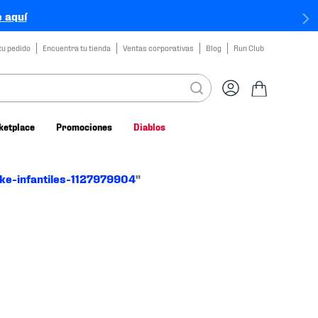
 aquí
tu pedido
Encuentra tu tienda
Ventas corporativas
Blog
Run Club
ketplace
Promociones
Diablos
ike-infantiles-1127979904
"