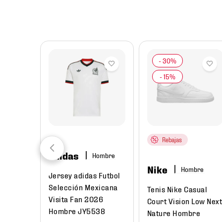
8
.
chivas
9
.
tenis niño
10
.
tenis nike
Rebajas
adidas
Hombre
Nike
Hombre
Jersey adidas Futbol
Selección Mexicana
Tenis Nike Casual
Visita Fan 2026
Court Vision Low Nex
Hombre JY5538
Nature Hombre