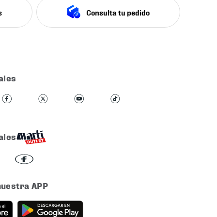
s
Consulta tu pedido
ales
ales
nuestra APP