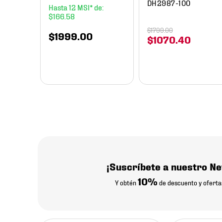
DH2987-100
12
$
166
.
58
$
1799
.
00
$
1999
.
00
$
1070
.
40
¡Suscríbete a nuestro Ne
10%
Y obtén
de descuento y oferta