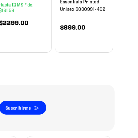
Essentials Printed
12
Unisex 6000991-402
$
191
.
58
$
1649
.
00
$
840
$
2299
.
00
$
899
.
00
Suscribirme