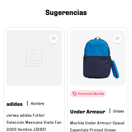
7
.
mochilas
Sugerencias
8
.
chivas
9
.
tenis niño
10
.
tenis nike
adidas
Hombre
Under Armour
Jersey adidas Futbol
Selección Mexicana Visita Fan
Mochila Under Armour Casual
2026 Hombre JZ2821
Essentials Printed Unisex