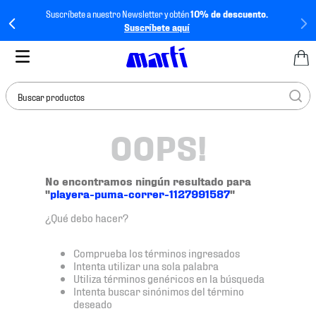
Suscríbete a nuestro Newsletter y obtén
10% de descuento.
Suscríbete aquí
Buscar productos
OOPS!
TÉRMINOS MÁS
BUSCADOS
1
.
tenis mujer
No encontramos ningún resultado para
"
playera-puma-correr-1127991587
"
2
.
tenis hombre
¿Qué debo hacer?
3
.
tenis
4
.
tenis futbol
Comprueba los términos ingresados
Intenta utilizar una sola palabra
5
.
jersey
Utiliza términos genéricos en la búsqueda
Intenta buscar sinónimos del término
6
.
mochila
deseado