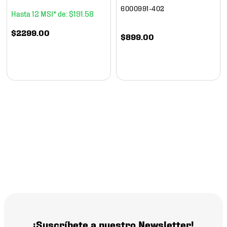
6000991-402
12
$
191
.
58
$
2299
.
00
$
899
.
00
¡Suscríbete a nuestro Newsletter!