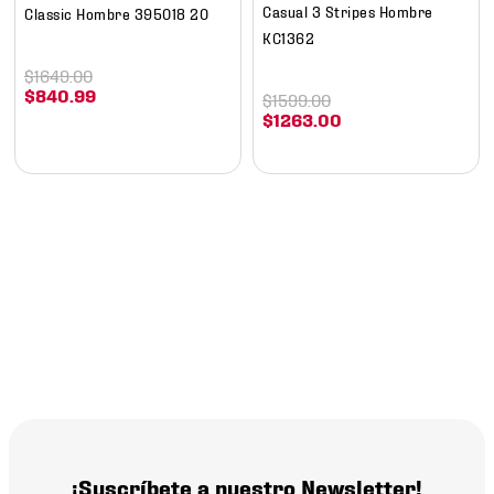
Casual 3 Stripes Hombre
Classic Hombre 395018 20
KC1362
$
1649
.
00
$
840
.
99
$
1599
.
00
$
1263
.
00
¡Suscríbete a nuestro Newsletter!