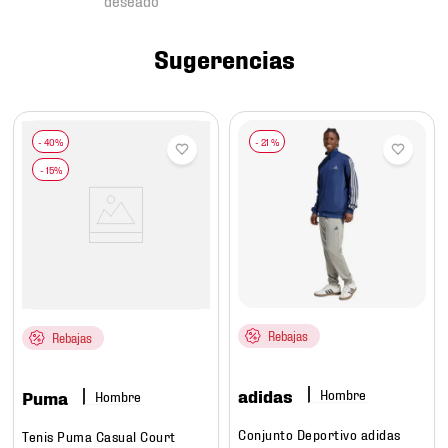
7
.
mochilas
8
.
chivas
Sugerencias
9
.
tenis niño
10
.
tenis nike
-
21 %
Rebajas
Rebajas
adidas
Hombre
Puma
Hombre
Conjunto Deportivo adidas
Tenis Puma Casual Court