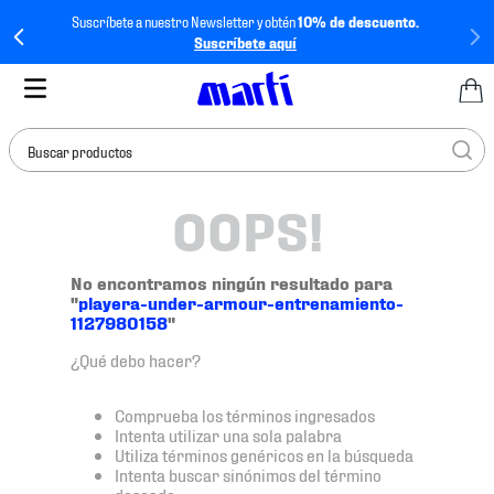
Suscríbete a nuestro Newsletter y obtén
10% de descuento.
Suscríbete aquí
Buscar productos
OOPS!
TÉRMINOS MÁS
BUSCADOS
1
.
tenis mujer
No encontramos ningún resultado para
"
playera-under-armour-entrenamiento-
2
.
tenis hombre
1127980158
"
3
.
tenis
¿Qué debo hacer?
4
.
tenis futbol
Comprueba los términos ingresados
5
.
mochila
Intenta utilizar una sola palabra
Utiliza términos genéricos en la búsqueda
6
.
jersey
Intenta buscar sinónimos del término
deseado