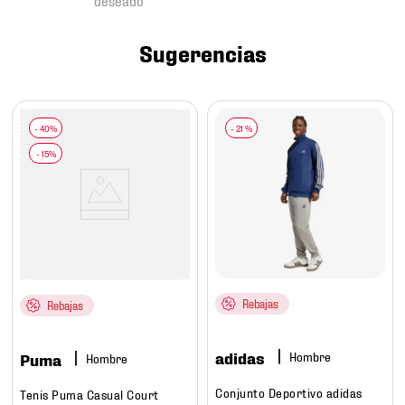
7
.
mochilas
8
.
chivas
Sugerencias
9
.
tenis niño
10
.
tenis nike
-
21 %
Rebajas
Rebajas
adidas
Hombre
Puma
Hombre
Conjunto Deportivo adidas
Tenis Puma Casual Court