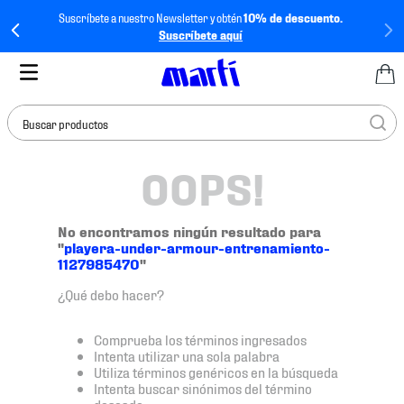
Suscríbete a nuestro Newsletter y obtén
10% de descuento.
Suscríbete aquí
Buscar productos
OOPS!
TÉRMINOS MÁS
BUSCADOS
1
.
tenis mujer
No encontramos ningún resultado para
"
playera-under-armour-entrenamiento-
2
.
tenis hombre
1127985470
"
3
.
tenis
¿Qué debo hacer?
4
.
tenis futbol
Comprueba los términos ingresados
5
.
mochila
Intenta utilizar una sola palabra
Utiliza términos genéricos en la búsqueda
6
.
jersey
Intenta buscar sinónimos del término
deseado