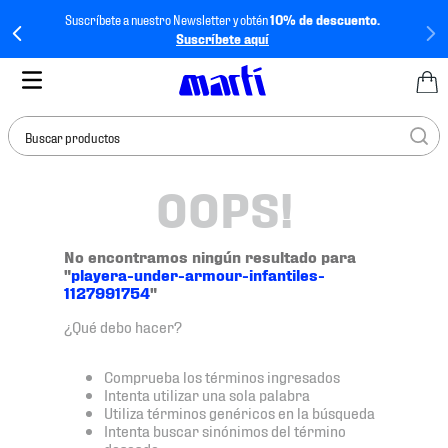
Suscríbete a nuestro Newsletter y obtén
10% de descuento.
Suscríbete aquí
Buscar productos
OOPS!
TÉRMINOS MÁS
BUSCADOS
1
.
tenis mujer
No encontramos ningún resultado para
"
playera-under-armour-infantiles-
2
.
tenis hombre
1127991754
"
3
.
tenis
¿Qué debo hacer?
4
.
tenis futbol
Comprueba los términos ingresados
5
.
mochila
Intenta utilizar una sola palabra
Utiliza términos genéricos en la búsqueda
6
.
jersey
Intenta buscar sinónimos del término
deseado