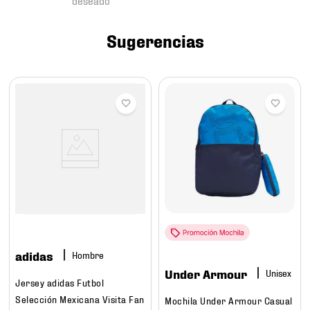
7
.
mochilas
8
.
chivas
Sugerencias
9
.
tenis niño
10
.
tenis nike
adidas
Hombre
Under Armour
Jersey adidas Futbol
Selección Mexicana Visita Fan
Mochila Under Armour Casual