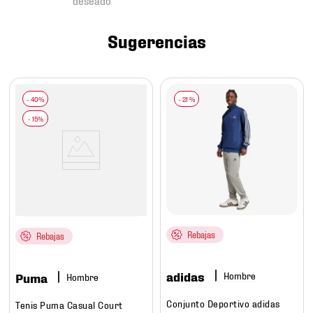
7
.
mochilas
8
.
chivas
Sugerencias
9
.
tenis niño
10
.
tenis nike
-
21 %
Rebajas
Rebajas
adidas
Hombre
Puma
Hombre
Conjunto Deportivo adidas
Tenis Puma Casual Court