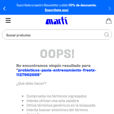
Suscríbete a nuestro Newsletter y obtén
10% de descuento.
Suscríbete aquí
Buscar productos
OOPS!
TÉRMINOS MÁS
BUSCADOS
1
.
tenis mujer
No encontramos ningún resultado para
"
probioticos-pavia-entrenamiento-freetx-
2
.
tenis hombre
1127962668
"
3
.
tenis
¿Qué debo hacer?
4
.
tenis futbol
Comprueba los términos ingresados
5
.
mochila
Intenta utilizar una sola palabra
Utiliza términos genéricos en la búsqueda
6
.
jersey
Intenta buscar sinónimos del término
deseado