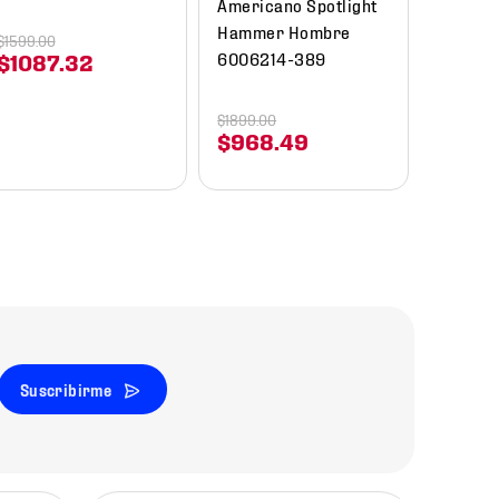
Americano Spotlight
$
1499
.
00
$
749
Hammer Hombre
$
1599
.
00
6006214-389
$
1087
.
32
$
1899
.
00
$
968
.
49
Suscribirme