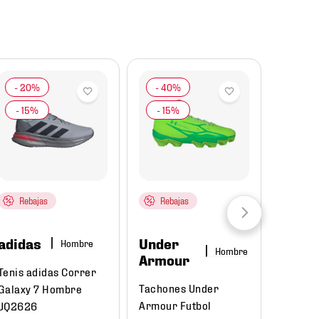
-
50
Rebajas
Rebajas
adida
adidas
Under
Hombre
Tenis a
Hombre
Armour
Duramo
Tenis adidas Correr
JP920
Tachones Under
Galaxy 7 Hombre
Armour Futbol
JQ2626