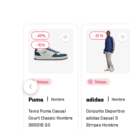
8
.
chivas
9
.
tenis niño
10
.
tenis nike
-
21 %
Rebajas
Rebajas
Puma
adidas
Hombre
Hombre
Tenis Puma Casual
Conjunto Deportivo
r
Court Classic Hombre
adidas Casual 3
l
395018 20
Stripes Hombre