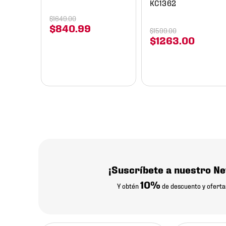
nted
KC1362
91-402
$
1649
.
00
$
840
.
99
$
1599
.
00
$
1263
.
00
¡Suscríbete a nuestro Ne
10%
Y obtén
de descuento y oferta