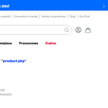
 aquí
tu pedido
Encuentra tu tienda
Ventas corporativas
Blog
Run Club
ketplace
Promociones
Diablos
 "
product.php
"
eda
 deseado