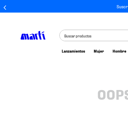
Suscr
Buscar productos
Lanzamientos
Mujer
Hombre
TÉRMINOS MÁS BUSCADOS
1
.
tenis mujer
2
.
tenis hombre
3
.
tenis
OOP
4
.
tenis futbol
5
.
mochila
6
.
jersey
7
.
mochilas