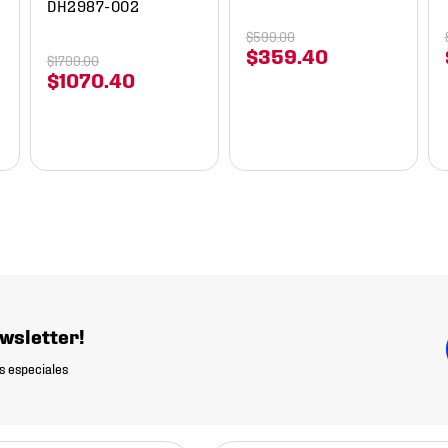
DH2987-002
$
599
.
00
$
359
.
40
$
1799
.
00
$
1070
.
40
wsletter!
s especiales