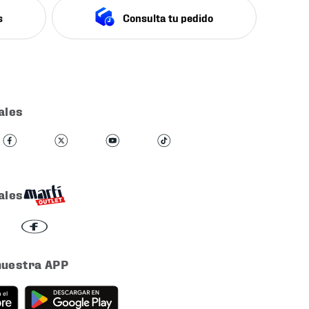
s
Consulta tu pedido
ales
ales
nuestra APP