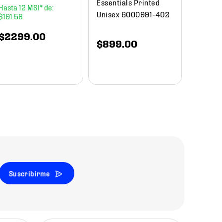
Essentials Printed
12
Unisex 6000991-402
$
191
.
58
$
1649
.
00
$
840
$
2299
.
00
$
899
.
00
Suscribirme