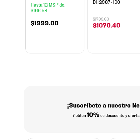
DH2987-100
12
$
166
.
58
$
1799
.
00
$
1999
.
00
$
1070
.
40
¡Suscríbete a nuestro Ne
10%
Y obtén
de descuento y oferta