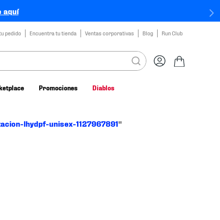
 aquí
tu pedido
Encuentra tu tienda
Ventas corporativas
Blog
Run Club
ketplace
Promociones
Diablos
tacion-lhydpf-unisex-1127967891
"