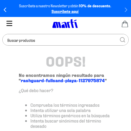
Suscríbete a nuestro Newsletter y obtén
10% de descuento.
Suscríbete aquí
Buscar productos
OOPS!
TÉRMINOS MÁS
BUSCADOS
1
.
tenis mujer
No encontramos ningún resultado para
"
rashguard-fullsand-playa-1127975874
"
2
.
tenis hombre
¿Qué debo hacer?
3
.
tenis
4
.
tenis futbol
Comprueba los términos ingresados
Intenta utilizar una sola palabra
5
.
mochila
Utiliza términos genéricos en la búsqueda
Intenta buscar sinónimos del término
6
.
jersey
deseado