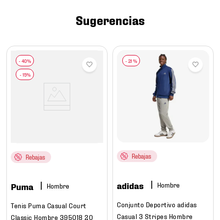
7
.
mochilas
Sugerencias
8
.
chivas
9
.
tenis niño
10
.
tenis nike
-
21 %
Rebajas
Rebajas
adidas
Hombre
Puma
Hombre
Conjunto Deportivo adidas
Tenis Puma Casual Court
Casual 3 Stripes Hombre
Classic Hombre 395018 20