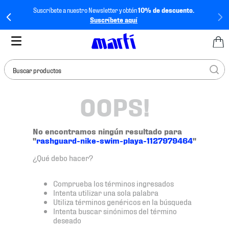
Suscríbete a nuestro Newsletter y obtén
10% de descuento.
Suscríbete aquí
Buscar productos
OOPS!
TÉRMINOS MÁS
BUSCADOS
1
.
tenis mujer
No encontramos ningún resultado para
"
rashguard-nike-swim-playa-1127979464
"
2
.
tenis hombre
¿Qué debo hacer?
3
.
tenis
4
.
tenis futbol
Comprueba los términos ingresados
Intenta utilizar una sola palabra
5
.
jersey
Utiliza términos genéricos en la búsqueda
Intenta buscar sinónimos del término
6
.
mochila
deseado