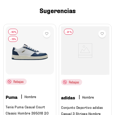
7
.
chivas
Sugerencias
8
.
mochilas
9
.
tenis niño
10
.
tenis nike
-
21 %
Rebajas
Rebajas
Puma
Hombre
adidas
Hombre
Tenis Puma Casual Court
Conjunto Deportivo adidas
Classic Hombre 395018 20
Casual 3 Stripes Hombre