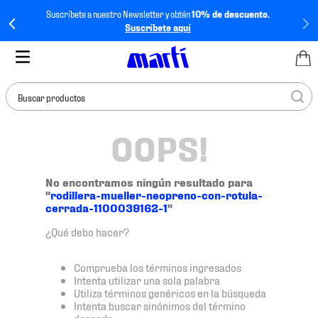
Suscríbete a nuestro Newsletter y obtén
10% de descuento.
Suscríbete aquí
Buscar productos
OOPS!
TÉRMINOS MÁS
BUSCADOS
1
.
tenis mujer
No encontramos ningún resultado para
"
rodillera-mueller-neopreno-con-rotula-
2
.
tenis hombre
cerrada-1100039162-1
"
3
.
tenis
¿Qué debo hacer?
4
.
tenis futbol
Comprueba los términos ingresados
5
.
mochila
Intenta utilizar una sola palabra
Utiliza términos genéricos en la búsqueda
6
.
jersey
Intenta buscar sinónimos del término
deseado