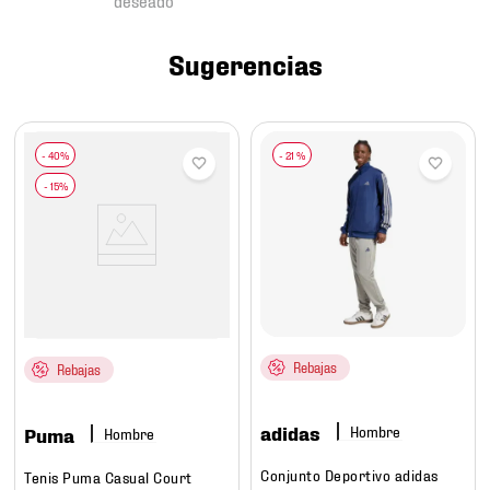
7
.
mochilas
8
.
chivas
Sugerencias
9
.
tenis niño
10
.
tenis nike
-
21 %
Rebajas
Rebajas
adidas
Hombre
Puma
Hombre
Conjunto Deportivo adidas
Tenis Puma Casual Court