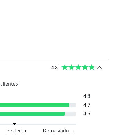
4.8
clientes
4.8
4.7
4.5
Perfecto
Demasiado grande