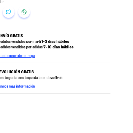
ENVÍO GRATIS
edidos vendidos por martí
1-3 días hábiles
edidos vendidos por adidas
7-10 días hábiles
ondiciones de entrega
EVOLUCIÓN GRATIS
 no te gusta o no te queda bien, devuélvelo
onoce más información