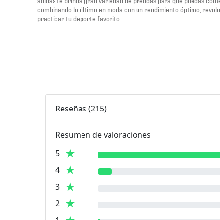
adidas te brinda gran variedad de prendas para que puedas comen
combinando lo último en moda con un rendimiento óptimo, revol
practicar tu deporte favorito.
Reseñas
(
215
)
Resumen de valoraciones
5
4
3
2