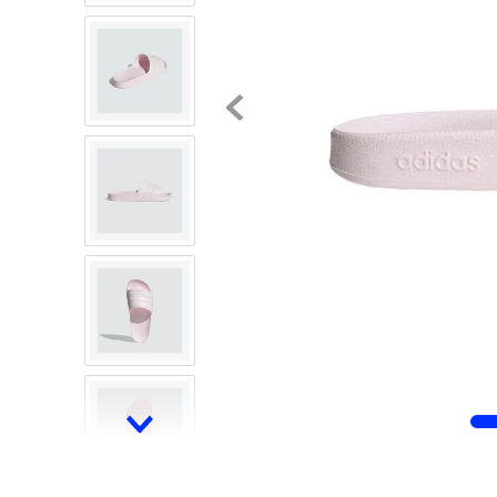
8
.
mochilas
9
.
tenis niño
10
.
tenis nike