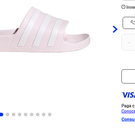
Inve
－
Consul