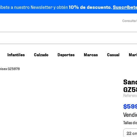
íbete a nuestro Newsletter y obtén
10% de descuento.
Suscríbete
Consulta 
Infantiles
Calzado
Deportes
Marcas
Casual
Mar
Unisex GZ5878
Sand
GZ5
Referen
$
59
Vendi
22 c