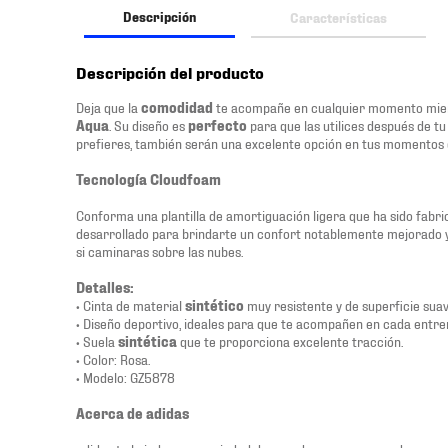
Descripción
Características
Descripción del producto
Deja que la
comodidad
te acompañe en cualquier momento mientr
Aqua
. Su diseño es
perfecto
para que las utilices después de tu
prefieres, también serán una excelente opción en tus momentos d
Tecnología Cloudfoam
Conforma una plantilla de amortiguación ligera que ha sido fabric
desarrollado para brindarte un confort notablemente mejorado 
si caminaras sobre las nubes.
Detalles:
• Cinta de material
sintético
muy resistente y de superficie suave
• Diseño deportivo, ideales para que te acompañen en cada entr
• Suela
sintética
que te proporciona excelente tracción.
• Color: Rosa.
• Modelo: GZ5878
Acerca de adidas