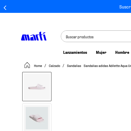
Suscr
Buscar productos
Lanzamientos
Mujer
Hombre
TÉRMINOS MÁS BUSCADOS
Calzado
Sandalias
Sandalias adidas Adilette Aqua 
1
.
tenis mujer
2
.
tenis hombre
3
.
tenis
4
.
tenis futbol
5
.
jersey
6
.
mochila
7
.
chivas