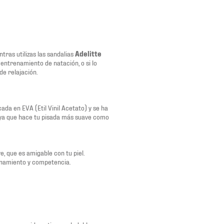
as utilizas las sandalias
Adelitte
 entrenamiento de natación, o si lo
e relajación.
ada en EVA (Etil Vinil Acetato) y se ha
ya que hace tu pisada más suave como
, que es amigable con tu piel.
enamiento y competencia.