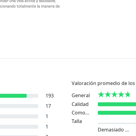
zar una vida activa y saludable,
ucionando totalmente la manera de
Valoración promedio de los 
General
193
Calidad
17
Comodidad
1
Talla
1
Demasiado pequeño