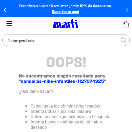
Suscríbete a nuestro Newsletter y obtén
10% de descuento.
Suscríbete aquí
Buscar productos
OOPS!
TÉRMINOS MÁS
BUSCADOS
1
.
tenis mujer
No encontramos ningún resultado para
"
sandalias-nike-infantiles-1127974925
"
2
.
tenis hombre
¿Qué debo hacer?
3
.
tenis
4
.
tenis futbol
Comprueba los términos ingresados
Intenta utilizar una sola palabra
5
.
jersey
Utiliza términos genéricos en la búsqueda
Intenta buscar sinónimos del término
6
.
mochila
deseado