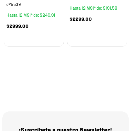
JY5539
12
$
191
.
58
12
$
249
.
91
$
2299
.
00
$
2999
.
00
¡Suscríbete a nuestro Newsletter!