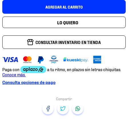
7
.
mochilas
AGREGAR AL CARRITO
8
.
chivas
9
.
tenis niño
10
.
tenis nike
CONSULTAR INVENTARIO EN TIENDA
Consulta opciones de pago