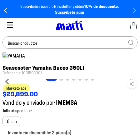
Suscríbete a nuestro Newsletter y obtén
10% de descuento.
Suscríbete aquí
Buscar productos
TÉRMINOS MÁS
Seascooter Yamaha Buceo 350LI
BUSCADOS
Referencia
:
1061598001
1
.
tenis mujer
Marketplace
2
.
tenis hombre
$
29
,
899
.
00
3
.
tenis
Vendido y enviado por
4
.
tenis futbol
5
.
jersey
Única
6
.
mochila
Inventario disponible: 2 pieza(s).