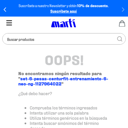
Suscríbete a nuestro Newsletter y obtén
10% de descuento.
Suscríbete aquí
Buscar productos
OOPS!
TÉRMINOS MÁS
BUSCADOS
1
.
tenis mujer
No encontramos ningún resultado para
"
set-6-pesas-centurfit-entrenamiento-6-
2
.
tenis hombre
neo-ng-1127964022
"
3
.
tenis
¿Qué debo hacer?
4
.
tenis futbol
Comprueba los términos ingresados
5
.
jersey
Intenta utilizar una sola palabra
Utiliza términos genéricos en la búsqueda
6
.
mochila
Intenta buscar sinónimos del término
deseado