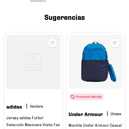
7
.
mochilas
8
.
chivas
Sugerencias
9
.
tenis niño
10
.
tenis nike
adidas
Hombre
Under Armour
Jersey adidas Futbol
Selección Mexicana Visita Fan
Mochila Under Armour Casual