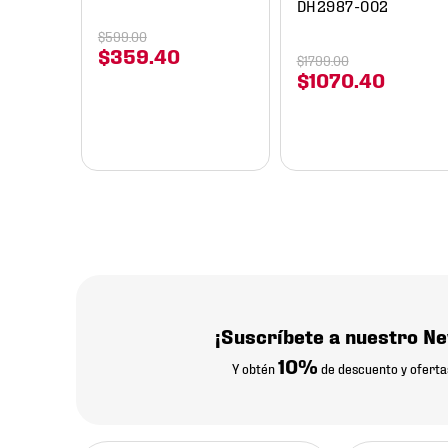
DH2987-002
$
599
.
00
$
359
.
40
$
1799
.
00
$
1070
.
40
¡Suscríbete a nuestro Ne
10%
Y obtén
de descuento y oferta