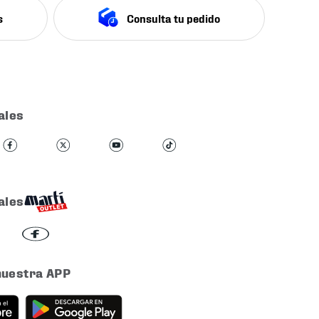
s
Consulta tu pedido
ales
ales
nuestra APP