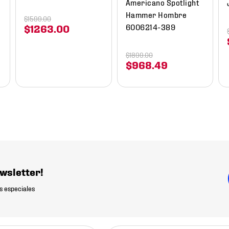
Americano Spotlight
Hammer Hombre
$
1599
.
00
6006214-389
$
1263
.
00
$
1899
.
00
$
968
.
49
wsletter!
s especiales