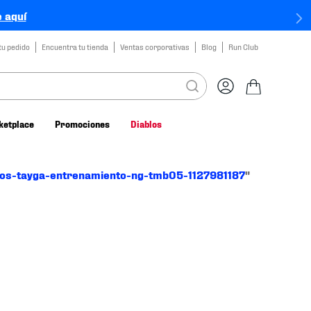
 aquí
tu pedido
Encuentra tu tienda
Ventas corporativas
Blog
Run Club
ketplace
Promociones
Diablos
os-tayga-entrenamiento-ng-tmb05-1127981187
"