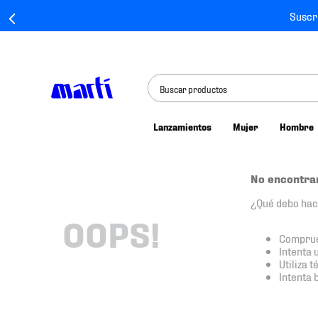
Suscr
Buscar productos
Lanzamientos
Mujer
Hombre
TÉRMINOS MÁS BUSCADOS
1
.
tenis mujer
No encontra
2
.
tenis hombre
¿Qué debo ha
3
.
tenis
OOPS!
Comprue
4
.
tenis futbol
Intenta 
Utiliza 
5
.
jersey
Intenta 
6
.
mochila
7
.
chivas