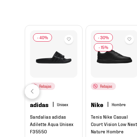
8
.
mochilas
9
.
tenis niño
10
.
tenis nike
Rebajas
Rebajas
adidas
Nike
ombre
Hombre
rtivo
Sandalias adidas
Tenis Nike Casual
 3
Adilette Aqua Unisex
Court Vision Low Next
re
F35550
Nature Hombre