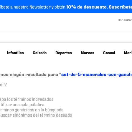
íbete a nuestro Newsletter y obtén
10% de descuento.
Suscríbete
Consulta 
Infantiles
Calzado
Deportes
Marcas
Casual
Mar
mos ningún resultado para "
set-de-5-manerales-con-ganch
cer?
ba los términos ingresados
utilizar una sola palabra
términos genéricos en la búsqueda
buscar sinónimos del término deseado