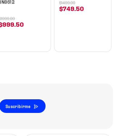
JN8612
$
1499
.
00
$
749
.
50
$
1999
.
00
$
999
.
50
Suscribirme