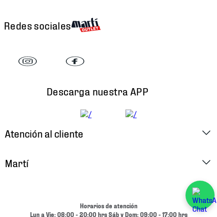
Redes sociales
Descarga nuestra APP
Atención al cliente
Factura Electrónica
Martí
Preguntas Frecuentes
Historia
Métodos de Pago
Ubica tu Tienda
Horarios de atención
Cambios y Devoluciones
Lun a Vie: 08:00 - 20:00 hrs Sáb y Dom: 09:00 - 17:00 hrs