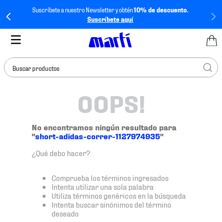
Suscríbete a nuestro Newsletter y obtén
10% de descuento.
Suscríbete aquí
Buscar productos
OOPS!
TÉRMINOS MÁS
BUSCADOS
1
.
tenis mujer
No encontramos ningún resultado para
"
short-adidas-correr-1127974935
"
2
.
tenis hombre
¿Qué debo hacer?
3
.
tenis
4
.
tenis futbol
Comprueba los términos ingresados
Intenta utilizar una sola palabra
5
.
mochila
Utiliza términos genéricos en la búsqueda
Intenta buscar sinónimos del término
6
.
jersey
deseado