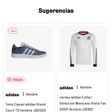
7
.
mochilas
Sugerencias
8
.
chivas
9
.
tenis niño
10
.
tenis nike
Rebajas
adidas
Hombre
adidas
Hombre
Jersey adidas Futbol
Selección Mexicana Visita Fan
Tenis Casual adidas Grand
2026 Hombre JZ2821
Court TD Hombre JQ0526