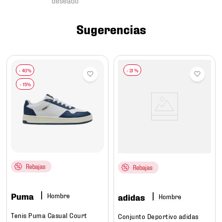
7
.
chivas
8
.
mochilas
Sugerencias
9
.
tenis niño
10
.
tenis nike
-
21 %
Rebajas
Rebajas
Puma
Hombre
adidas
Hombre
Tenis Puma Casual Court
Conjunto Deportivo adidas