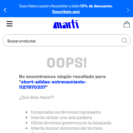
Suscríbete a nuestro Newsletter y obtén
10% de descuento.
Suscríbete aquí
Buscar productos
OOPS!
TÉRMINOS MÁS
BUSCADOS
1
.
tenis mujer
No encontramos ningún resultado para
"
short-adidas-entrenamiento-
2
.
tenis hombre
1127970337
"
3
.
tenis
¿Qué debo hacer?
4
.
tenis futbol
Comprueba los términos ingresados
5
.
jersey
Intenta utilizar una sola palabra
Utiliza términos genéricos en la búsqueda
6
.
mochila
Intenta buscar sinónimos del término
deseado