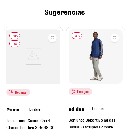
7
.
mochilas
Sugerencias
8
.
chivas
9
.
tenis niño
10
.
tenis nike
-
21 %
Rebajas
Rebajas
adidas
Hombre
Puma
Hombre
Conjunto Deportivo adidas
Tenis Puma Casual Court
Casual 3 Stripes Hombre
Classic Hombre 395018 20