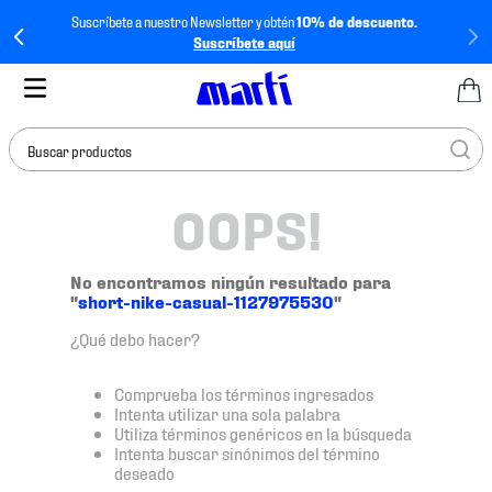
Suscríbete a nuestro Newsletter y obtén
10% de descuento.
Suscríbete aquí
Buscar productos
OOPS!
TÉRMINOS MÁS
BUSCADOS
1
.
tenis mujer
No encontramos ningún resultado para
"
short-nike-casual-1127975530
"
2
.
tenis hombre
¿Qué debo hacer?
3
.
tenis
4
.
tenis futbol
Comprueba los términos ingresados
Intenta utilizar una sola palabra
5
.
mochila
Utiliza términos genéricos en la búsqueda
Intenta buscar sinónimos del término
6
.
jersey
deseado