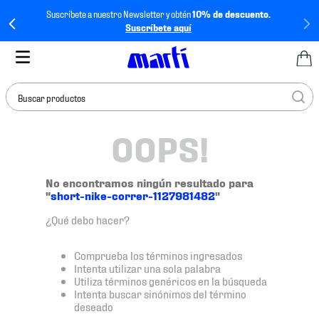
Suscríbete a nuestro Newsletter y obtén
10% de descuento.
Suscríbete aquí
Buscar productos
OOPS!
TÉRMINOS MÁS
BUSCADOS
1
.
tenis mujer
No encontramos ningún resultado para
"
short-nike-correr-1127981482
"
2
.
tenis hombre
¿Qué debo hacer?
3
.
tenis
4
.
tenis futbol
Comprueba los términos ingresados
Intenta utilizar una sola palabra
5
.
mochila
Utiliza términos genéricos en la búsqueda
Intenta buscar sinónimos del término
6
.
jersey
deseado