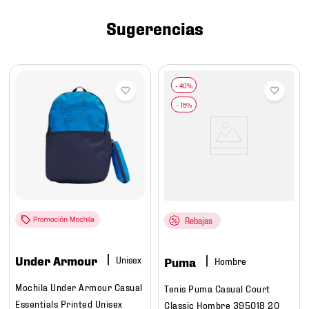
7
.
mochilas
Sugerencias
8
.
chivas
9
.
tenis niño
10
.
tenis nike
Rebajas
Under Armour
Puma
Hombre
Mochila Under Armour Casual
Tenis Puma Casual Court
Essentials Printed Unisex
Classic Hombre 395018 20