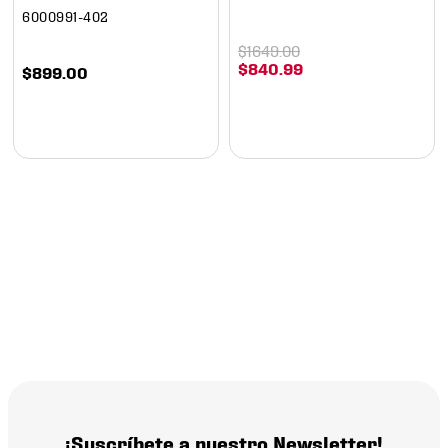
6000991-402
$
1649
.
00
$
840
.
99
$
899
.
00
¡Suscríbete a nuestro Newsletter!