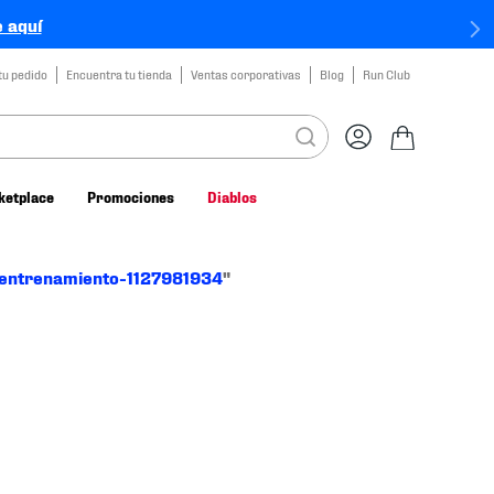
 aquí
tu pedido
Encuentra tu tienda
Ventas corporativas
Blog
Run Club
ketplace
Promociones
Diablos
-entrenamiento-1127981934
"