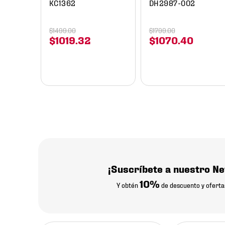
KC1362
DH2987-002
$
1499
.
00
$
1799
.
00
$
1019
.
32
$
1070
.
40
¡Suscríbete a nuestro Ne
10%
Y obtén
de descuento y oferta