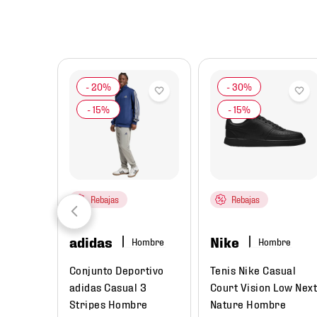
8
.
chivas
9
.
tenis niño
10
.
tenis nike
Rebajas
Rebajas
adidas
Nike
mbre
Hombre
Hombre
sual
Conjunto Deportivo
Tenis Nike Casual
 Hombre
adidas Casual 3
Court Vision Low Next
Stripes Hombre
Nature Hombre