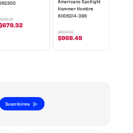
Americano Spotlight
JR2300
Hammer Hombre
6006214-389
$
999
.
00
$
679
.
32
$
1899
.
00
$
968
.
49
Suscribirme