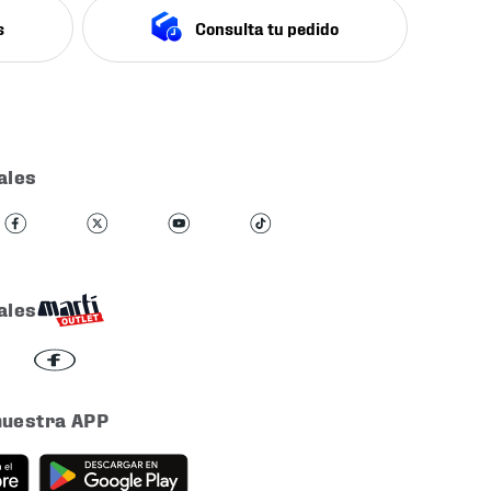
s
Consulta tu pedido
ales
ales
nuestra APP