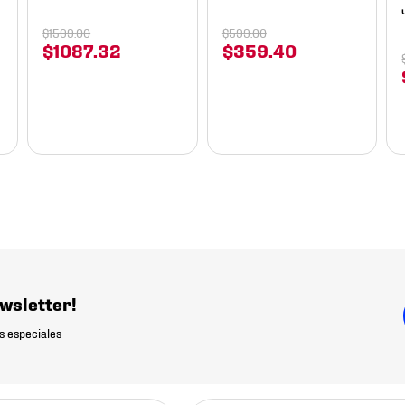
$
1599
.
00
$
599
.
00
$
1087
.
32
$
359
.
40
wsletter!
s especiales