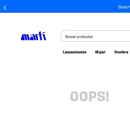
Suscr
Buscar productos
Lanzamientos
Mujer
Hombre
TÉRMINOS MÁS BUSCADOS
1
.
tenis mujer
2
.
tenis hombre
3
.
tenis
OOPS!
4
.
tenis futbol
5
.
jersey
6
.
mochila
7
.
mochilas