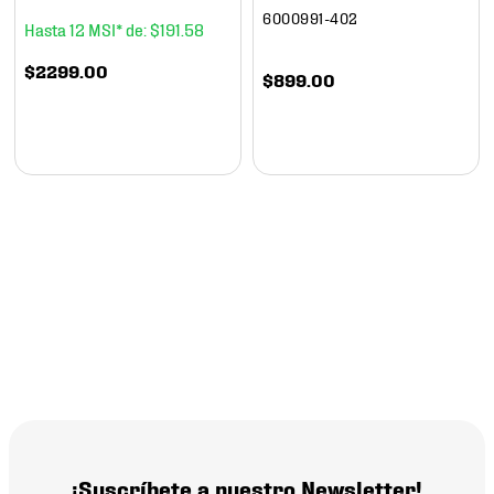
6000991-402
12
$
191
.
58
$
2299
.
00
$
899
.
00
¡Suscríbete a nuestro Newsletter!