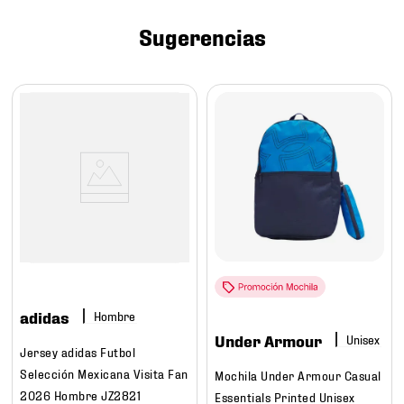
7
.
mochilas
Sugerencias
8
.
chivas
9
.
tenis niño
10
.
tenis nike
adidas
Hombre
Under Armour
Jersey adidas Futbol
Selección Mexicana Visita Fan
Mochila Under Armour Casual
2026 Hombre JZ2821
Essentials Printed Unisex