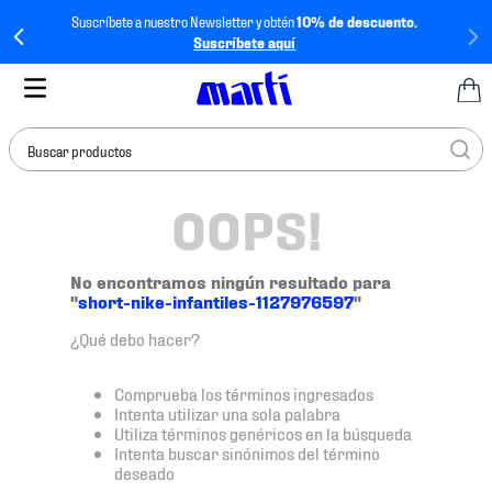
Suscríbete a nuestro Newsletter y obtén
10% de descuento.
Suscríbete aquí
Buscar productos
OOPS!
TÉRMINOS MÁS
BUSCADOS
1
.
tenis mujer
No encontramos ningún resultado para
"
short-nike-infantiles-1127976597
"
2
.
tenis hombre
¿Qué debo hacer?
3
.
tenis
4
.
tenis futbol
Comprueba los términos ingresados
Intenta utilizar una sola palabra
5
.
jersey
Utiliza términos genéricos en la búsqueda
Intenta buscar sinónimos del término
6
.
mochila
deseado