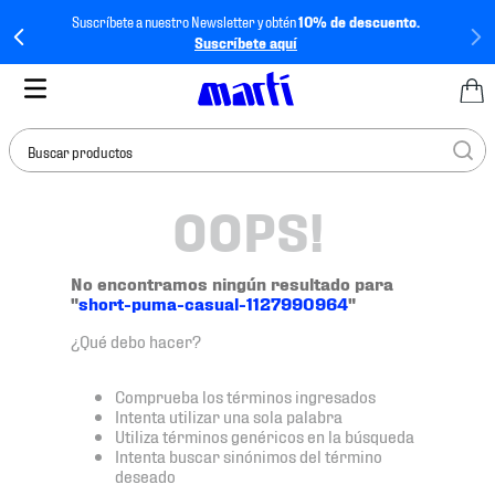
Suscríbete a nuestro Newsletter y obtén
10% de descuento.
Suscríbete aquí
Buscar productos
OOPS!
TÉRMINOS MÁS
BUSCADOS
1
.
tenis mujer
No encontramos ningún resultado para
"
short-puma-casual-1127990964
"
2
.
tenis hombre
¿Qué debo hacer?
3
.
tenis
4
.
tenis futbol
Comprueba los términos ingresados
Intenta utilizar una sola palabra
5
.
jersey
Utiliza términos genéricos en la búsqueda
Intenta buscar sinónimos del término
6
.
mochila
deseado