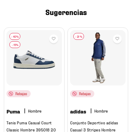
7
.
mochilas
Sugerencias
8
.
chivas
9
.
tenis niño
10
.
tenis nike
-
21 %
Rebajas
Rebajas
Puma
adidas
Hombre
Hombre
Tenis Puma Casual Court
Conjunto Deportivo adidas
Classic Hombre 395018 20
Casual 3 Stripes Hombre