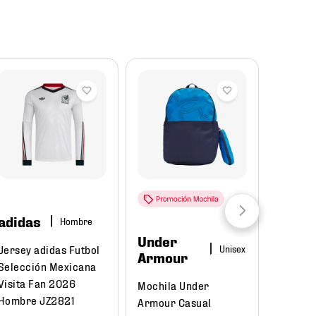
Reba
adidas
Hombre
Under
Puma
Jersey adidas Futbol
Armour
Selección Mexicana
Tenis P
Visita Fan 2026
Mochila Under
Court C
Hombre JZ2821
Armour Casual
395018