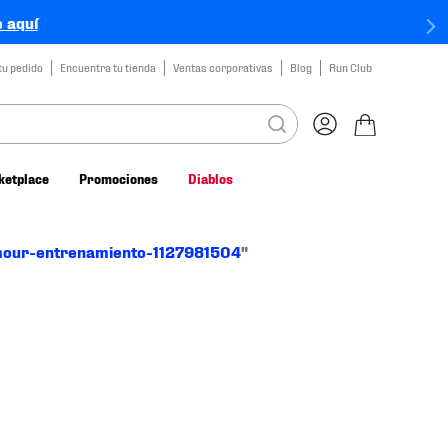
 aquí
tu pedido
Encuentra tu tienda
Ventas corporativas
Blog
Run Club
ketplace
Promociones
Diablos
mour-entrenamiento-1127981504
"