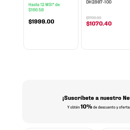
DH2987-100
12
$
166
.
58
$
1799
.
00
$
1999
.
00
$
1070
.
40
¡Suscríbete a nuestro Ne
10%
Y obtén
de descuento y oferta