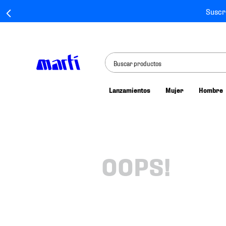
Suscr
Buscar productos
Lanzamientos
Mujer
Hombre
TÉRMINOS MÁS BUSCADOS
1
.
tenis mujer
2
.
tenis hombre
3
.
tenis
OOPS!
4
.
tenis futbol
5
.
jersey
6
.
mochila
7
.
mochilas