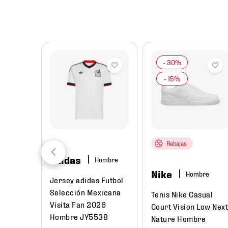
8
.
chivas
9
.
tenis niño
10
.
tenis nike
Rebajas
adidas
Hombre
Nike
Hombre
Jersey adidas Futbol
Selección Mexicana
Tenis Nike Casual
Visita Fan 2026
Court Vision Low Nex
Hombre JY5538
Nature Hombre