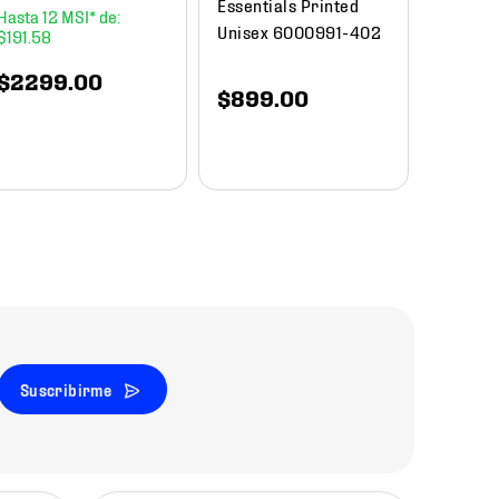
Essentials Printed
12
Unisex 6000991-402
$
191
.
58
$
1649
.
00
$
840
$
2299
.
00
$
899
.
00
Suscribirme