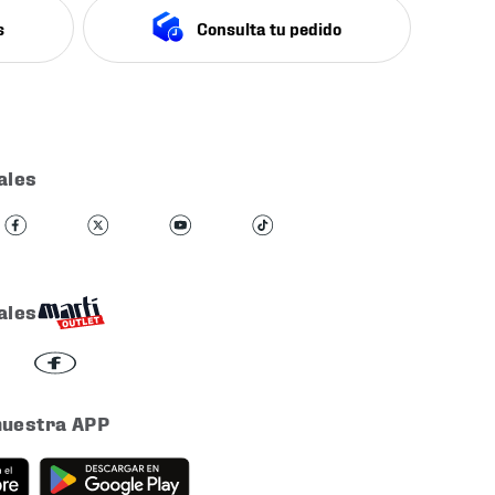
s
Consulta tu pedido
ales
ales
nuestra APP