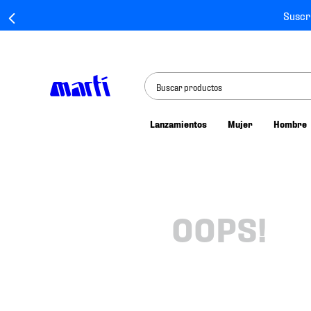
Suscr
Buscar productos
Lanzamientos
Mujer
Hombre
TÉRMINOS MÁS BUSCADOS
1
.
tenis mujer
2
.
tenis hombre
3
.
tenis
OOPS!
4
.
tenis futbol
5
.
jersey
6
.
mochila
7
.
chivas