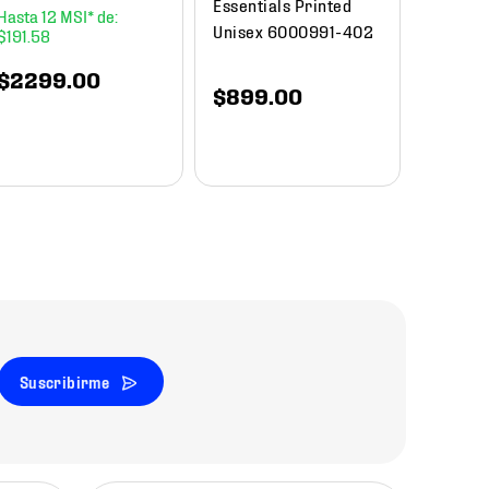
Essentials Printed
12
Unisex 6000991-402
$
191
.
58
$
1649
.
00
$
840
$
2299
.
00
$
899
.
00
Suscribirme