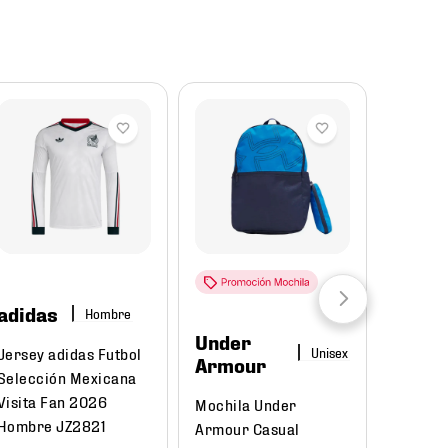
Reba
adidas
Hombre
Under
Puma
Jersey adidas Futbol
Armour
Selección Mexicana
Tenis P
Visita Fan 2026
Mochila Under
Court C
Hombre JZ2821
Armour Casual
395018