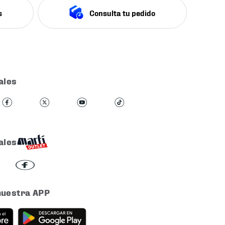
s
Consulta tu pedido
ales
ales
nuestra APP