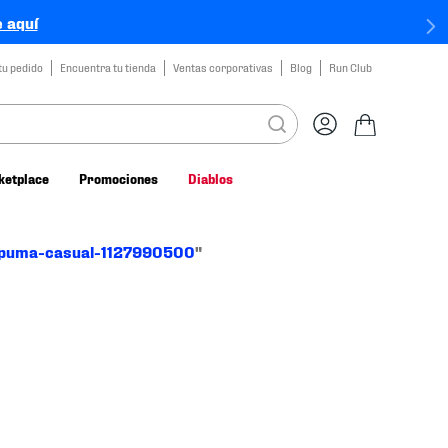
 aquí
tu pedido
Encuentra tu tienda
Ventas corporativas
Blog
Run Club
ketplace
Promociones
Diablos
puma-casual-1127990500
"