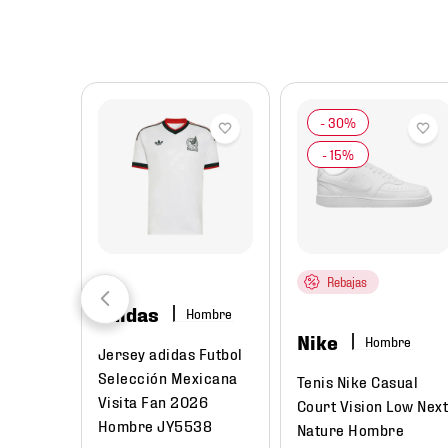
8
.
mochilas
9
.
tenis niño
10
.
tenis nike
Rebajas
adidas
Hombre
Nike
Hombre
Jersey adidas Futbol
Selección Mexicana
Tenis Nike Casual
Visita Fan 2026
Court Vision Low Nex
Hombre JY5538
Nature Hombre