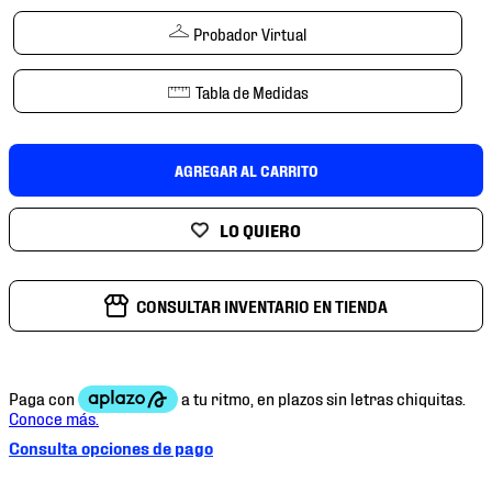
7
.
mochilas
Probador Virtual
8
.
chivas
9
.
tenis niño
Tabla de Medidas
10
.
tenis nike
AGREGAR AL CARRITO
CONSULTAR INVENTARIO EN TIENDA
Consulta opciones de pago