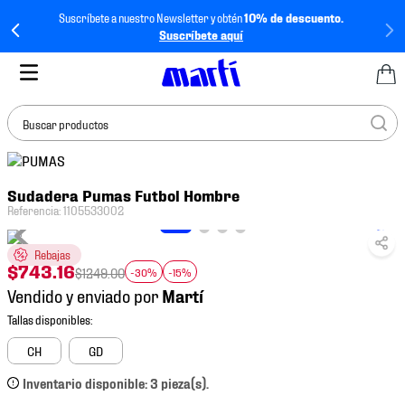
Suscríbete a nuestro Newsletter y obtén
10% de descuento.
Suscríbete aquí
Buscar productos
TÉRMINOS MÁS
Sudadera Pumas Futbol Hombre
BUSCADOS
Referencia
:
1105533002
1
.
tenis mujer
Rebajas
2
.
tenis hombre
$
743
.
16
$
1249
.
00
-30%
-15%
3
.
tenis
Vendido y enviado por
4
.
tenis futbol
5
.
mochila
CH
GD
6
.
jersey
Inventario disponible: 3 pieza(s).