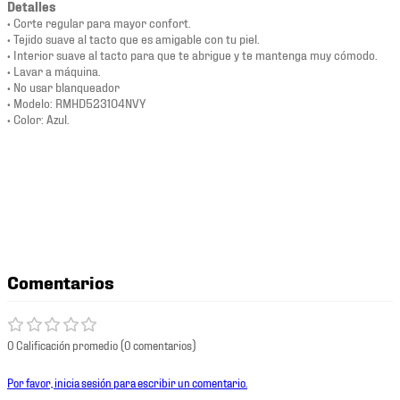
Detalles
• Corte regular para mayor confort.
• Tejido suave al tacto que es amigable con tu piel.
• Interior suave al tacto para que te abrigue y te mantenga muy cómodo.
• Lavar a máquina.
• No usar blanqueador
• Modelo: RMHD523104NVY
• Color: Azul.
Comentarios
0 Calificación promedio
(0 comentarios)
Por favor, inicia sesión para escribir un comentario.