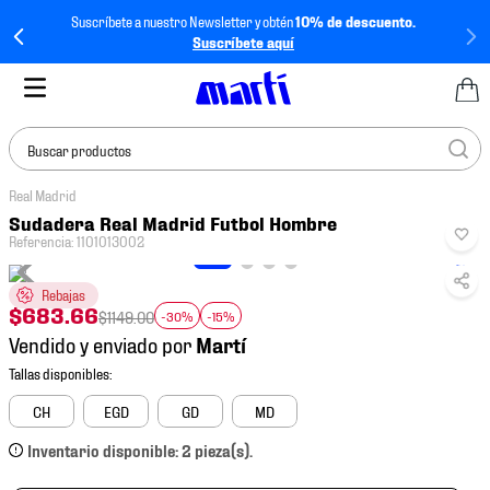
Suscríbete a nuestro Newsletter y obtén
10% de descuento.
Suscríbete aquí
Buscar productos
Real Madrid
TÉRMINOS MÁS
Sudadera Real Madrid Futbol Hombre
BUSCADOS
Referencia
:
1101013002
1
.
tenis mujer
Rebajas
2
.
tenis hombre
$
683
.
66
$
1149
.
00
-30%
-15%
Vendido y enviado por
3
.
tenis
4
.
tenis futbol
CH
EGD
GD
MD
5
.
jersey
Inventario disponible: 2 pieza(s).
6
.
mochila