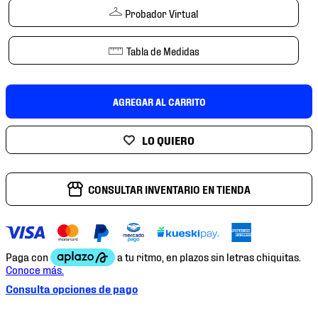
7
.
mochilas
Probador Virtual
8
.
chivas
Tabla de Medidas
9
.
tenis niño
10
.
tenis nike
AGREGAR AL CARRITO
CONSULTAR INVENTARIO EN TIENDA
Consulta opciones de pago