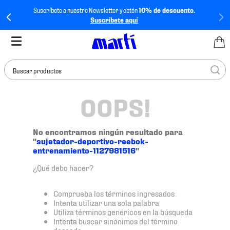
Suscríbete a nuestro Newsletter y obtén
10% de descuento.
Suscríbete aquí
Buscar productos
OOPS!
TÉRMINOS MÁS
BUSCADOS
1
.
tenis mujer
No encontramos ningún resultado para
"
sujetador-deportivo-reebok-
2
.
tenis hombre
entrenamiento-1127981516
"
3
.
tenis
¿Qué debo hacer?
4
.
tenis futbol
Comprueba los términos ingresados
5
.
jersey
Intenta utilizar una sola palabra
Utiliza términos genéricos en la búsqueda
6
.
mochila
Intenta buscar sinónimos del término
deseado