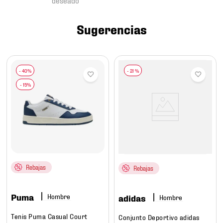
7
.
chivas
8
.
mochilas
Sugerencias
9
.
tenis niño
10
.
tenis nike
-
21 %
Rebajas
Rebajas
Puma
Hombre
adidas
Hombre
Tenis Puma Casual Court
Conjunto Deportivo adidas