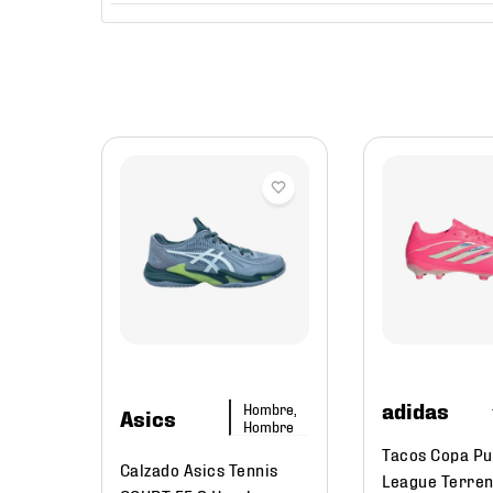
mbre
er
re
adidas
Hombre,
Asics
Hombre
Tacos Copa Pu
Calzado Asics Tennis
League Terre