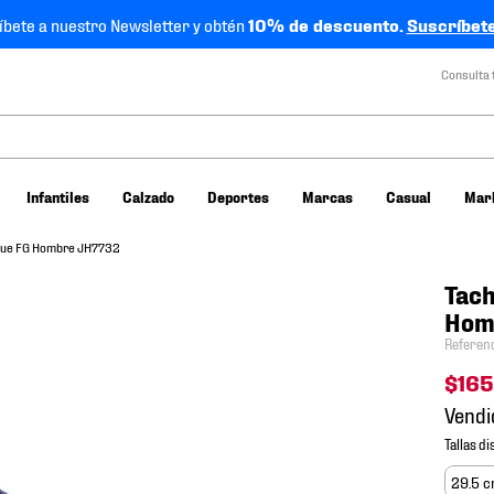
íbete a nuestro Newsletter y obtén
10% de descuento.
Suscríbete
Consulta 
Infantiles
Calzado
Deportes
Marcas
Casual
Mar
ague FG Hombre JH7732
Tach
Hom
Referen
$
16
Vendi
29.5 