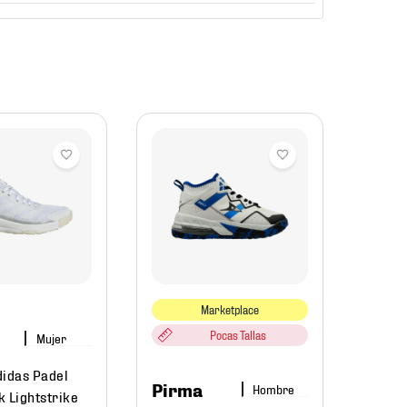
adid
Tacho
Deport
IF140
Marketplace
$
99
Pocas Tallas
Mujer
didas Padel
Pirma
Hombre
 Lightstrike