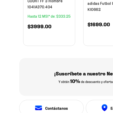
COURT FF 3 Hombre
adidas Futbol 
1041A370.404
KI0662
12
$
333
.
25
$
1699
.
00
$
3999
.
00
¡Suscríbete a nuestro Ne
10%
Y obtén
de descuento y oferta
Contáctanos
E