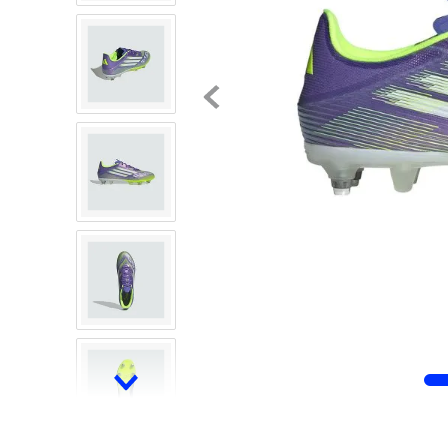
8
.
chivas
9
.
tenis niño
10
.
tenis nike