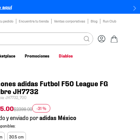
 aquí
tu pedido
Encuentra tu tienda
Ventas corporativas
Blog
Run Club
ketplace
Promociones
Diablos
ones adidas Futbol F50 League FG
bre JH7732
cia
:
JH7732_700
55
.
00
-
31 %
$
2399
.
00
do y enviado por
cm
30.5 cm