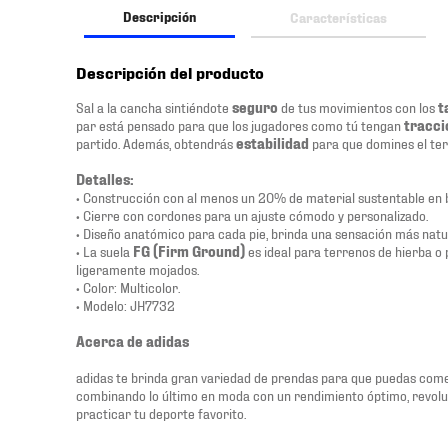
Descripción
Características
Descripción del producto
Sal a la cancha sintiéndote
seguro
de tus movimientos con los
t
par está pensado para que los jugadores como tú tengan
tracci
partido. Además, obtendrás
estabilidad
para que domines el ter
Detalles:
• Construcción con al menos un 20% de material sustentable en 
• Cierre con cordones para un ajuste cómodo y personalizado.
• Diseño anatómico para cada pie, brinda una sensación más natu
• La suela
FG (Firm Ground)
es ideal para terrenos de hierba o 
ligeramente mojados.
• Color: Multicolor.
• Modelo: JH7732
Acerca de adidas
adidas te brinda gran variedad de prendas para que puedas comen
combinando lo último en moda con un rendimiento óptimo, revol
practicar tu deporte favorito.