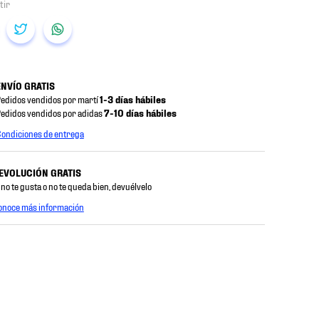
ENVÍO GRATIS
edidos vendidos por martí
1-3 días hábiles
edidos vendidos por adidas
7-10 días hábiles
ondiciones de entrega
EVOLUCIÓN GRATIS
 no te gusta o no te queda bien, devuélvelo
onoce más información