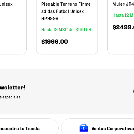
Unisex
Plegable Terreno Firme
Mujer JR
adidas Futbol Unisex
12
HP9998
$
2499
.
12
$
166
.
58
$
1999
.
00
wsletter!
s especiales
ncuentra tu Tienda
Ventas Corporativa