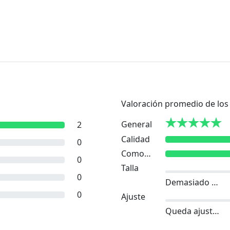
Valoración promedio de los 
General
2
Calidad
0
Comodidad
0
Talla
0
Demasiado pequeño
0
Ajuste
Queda ajustado