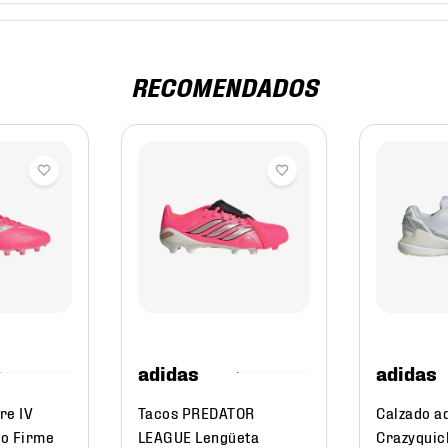
RECOMENDADOS
adidas
adidas
re IV
Tacos PREDATOR
Calzado a
no Firme
LEAGUE Lengüeta
Crazyquick