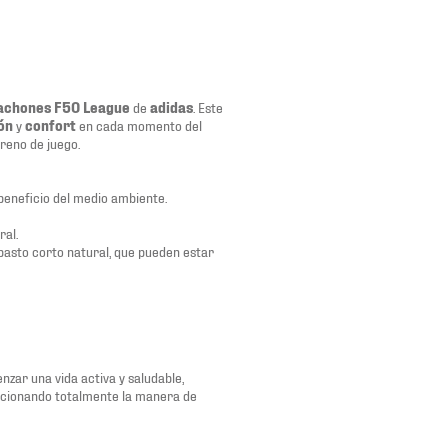
achones F50 League
de
adidas
. Este
ón
y
confort
en cada momento del
reno de juego.
beneficio del medio ambiente.
ral.
pasto corto natural, que pueden estar
zar una vida activa y saludable,
ucionando totalmente la manera de