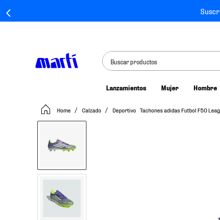
Suscr
Buscar productos
Lanzamientos
Mujer
Hombre
TÉRMINOS MÁS BUSCADOS
Calzado
Deportivo
Tachones adidas Futbol F50 Le
1
.
tenis mujer
2
.
tenis hombre
3
.
tenis
4
.
tenis futbol
5
.
mochila
6
.
jersey
7
.
mochilas