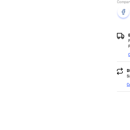
P
P
C
D
Si
C