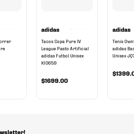
adidas
adidas
Correr
Tacos Copa Pure IV
Tenis Own
bre
League Pasto Artificial
adidas Ba
adidas Futbol Unisex
Unisex J
KI0659
$
1399
.
$
1699
.
00
wsletter!