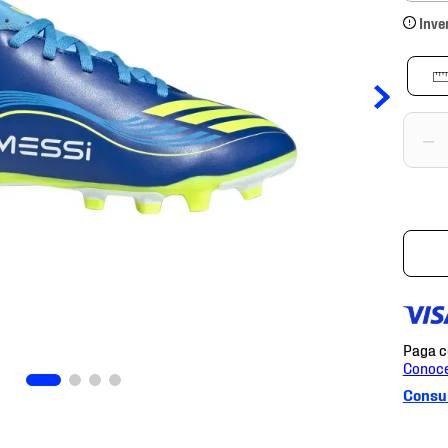
Inve
－
Consul