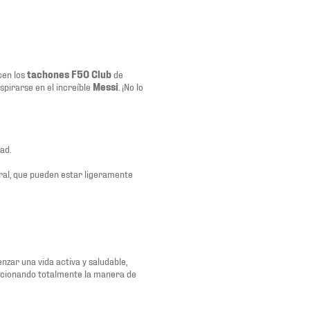
cen los
tachones F50 Club
de
pirarse en el increíble
Messi
. ¡No lo
ad.
ural, que pueden estar ligeramente
zar una vida activa y saludable,
ucionando totalmente la manera de