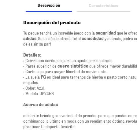
Descripción
Características
Descripción del producto
Tu peque tendrá un increíble juego con la
seguridad
que le ofre
adidas
. Su diseño le ofrece total
comodidad
y además, podrá ins
dejes sin su par!
Detalles:
• Cierre con cordones para un ajuste personalizado.
• Parte superior de
cuero sintético
que ofrece mayor durabilid
• Corte bajo para mayor libertad de movimiento.
• La suela
FG
es ideal para terrenos de hierba o pasto corto nat
mojados.
• Color: Azul.
• Modelo: JP7458
Acerca de adidas
adidas te brinda gran variedad de prendas para que puedas comen
combinando lo último en moda con un rendimiento óptimo, revol
practicar tu deporte favorito.