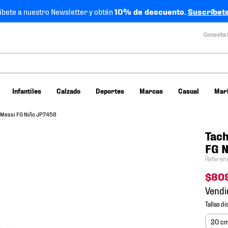
íbete a nuestro Newsletter y obtén
10% de descuento.
Suscríbete
Consulta 
Infantiles
Calzado
Deportes
Marcas
Casual
Mar
b Messi FG Niño JP7458
Tach
FG 
Referen
$
80
Vendi
20 c