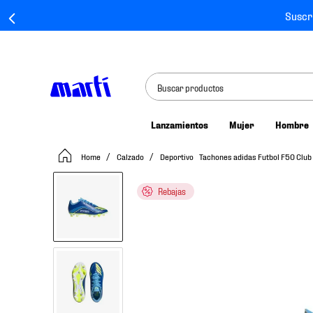
Suscr
Buscar productos
Lanzamientos
Mujer
Hombre
TÉRMINOS MÁS BUSCADOS
Calzado
Deportivo
Tachones adidas Futbol F50 Clu
1
.
tenis mujer
2
.
tenis hombre
Rebajas
3
.
tenis
4
.
tenis futbol
5
.
jersey
6
.
mochila
7
.
mochilas