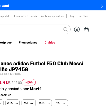
 aquí
tu pedido
Encuentra tu tienda
Ventas corporativas
Blog
Run Club
ketplace
Promociones
Diablos
ones adidas Futbol F50 Club Messi
Niño JP7458
cia
:
1099556004
9
.
40
-40%
$
1349
.
00
do y enviado por
m
23.5 cm
24 cm
24.5 cm
25 cm