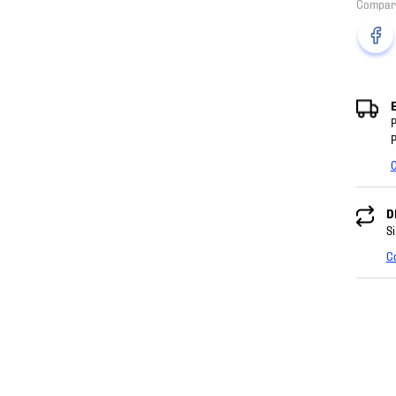
P
P
C
D
Si
C