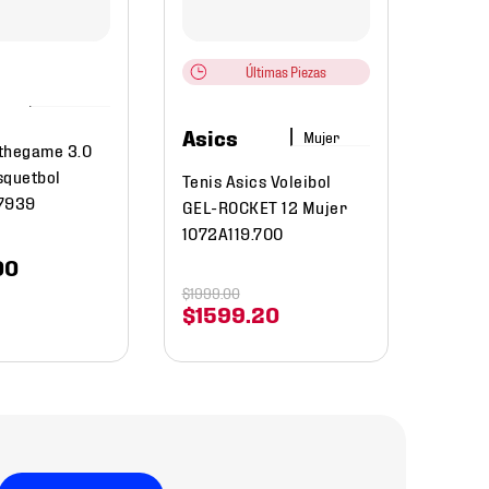
Hombr
Últimas Piezas
$
36
Asics
Mujer
thegame 3.0
squetbol
Tenis Asics Voleibol
Q7939
GEL-ROCKET 12 Mujer
1072A119.700
00
$
1999
.
00
$
1599
.
20