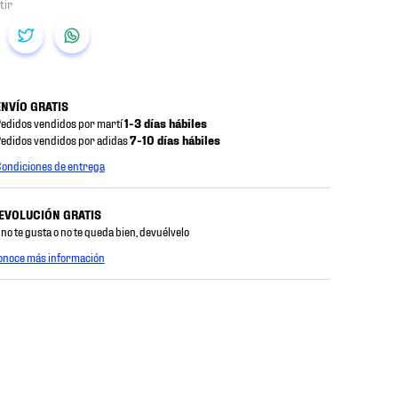
ENVÍO GRATIS
edidos vendidos por martí
1-3 días hábiles
edidos vendidos por adidas
7-10 días hábiles
ondiciones de entrega
EVOLUCIÓN GRATIS
 no te gusta o no te queda bien, devuélvelo
onoce más información