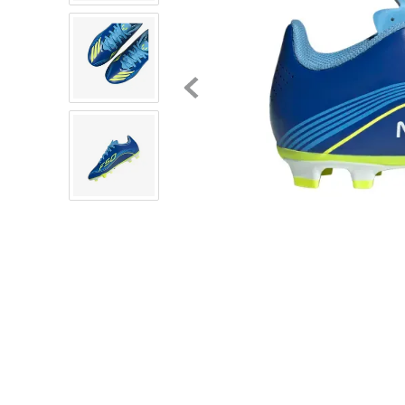
8
.
chivas
9
.
tenis niño
10
.
tenis nike