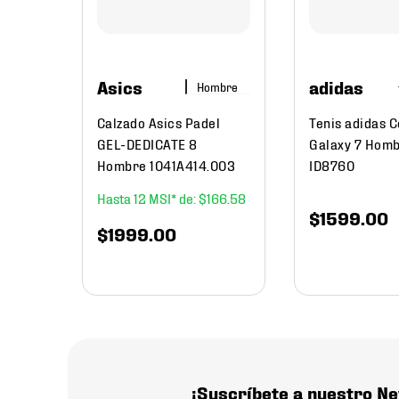
re
Asics
adidas
Hombre
Calzado Asics Padel
Tenis adidas 
GEL-DEDICATE 8
Galaxy 7 Hom
Hombre 1041A414.003
ID8760
12
$
166
.
58
$
1599
.
00
$
1999
.
00
¡Suscríbete a nuestro Ne