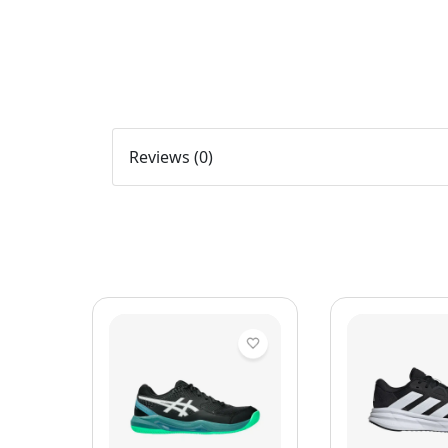
Reviews (0)
mbre
etbol