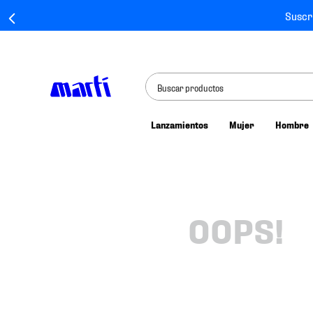
Suscr
Buscar productos
Lanzamientos
Mujer
Hombre
TÉRMINOS MÁS BUSCADOS
1
.
tenis mujer
2
.
tenis hombre
3
.
tenis
OOPS!
4
.
tenis futbol
5
.
jersey
6
.
mochila
7
.
chivas