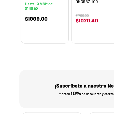
DH2987-100
12
$
166
.
58
$
1799
.
00
$
1999
.
00
$
1070
.
40
¡Suscríbete a nuestro Ne
10%
Y obtén
de descuento y oferta