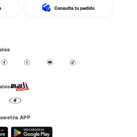
s
Consulta tu pedido
ales
ales
nuestra APP