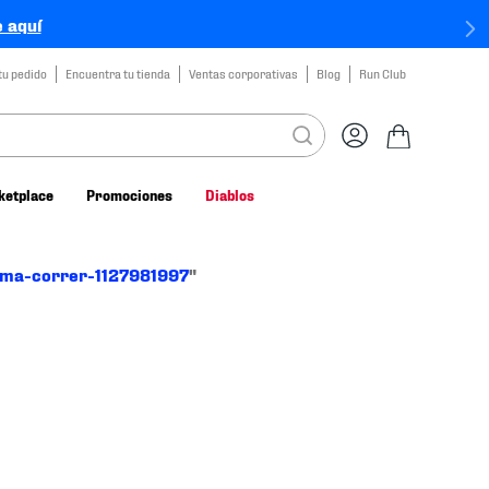
 aquí
tu pedido
Encuentra tu tienda
Ventas corporativas
Blog
Run Club
ketplace
Promociones
Diablos
uma-correr-1127981997
"