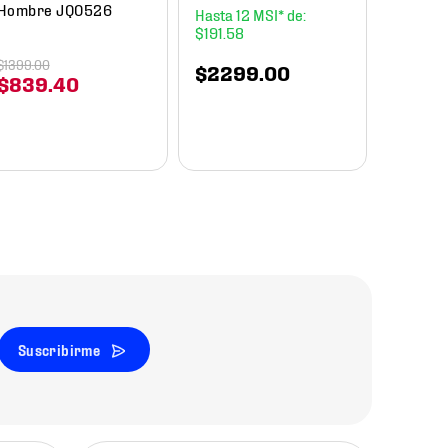
Essenti
Hombre JQ0526
12
Unisex
$
191
.
58
$
1399
.
00
$
2299
.
00
$
839
.
40
$
899
Suscribirme