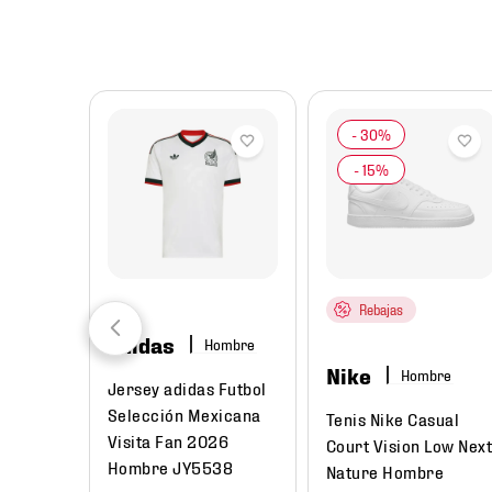
8
.
mochilas
9
.
tenis niño
10
.
tenis nike
Rebajas
adidas
Hombre
Nike
Hombre
Jersey adidas Futbol
Selección Mexicana
Tenis Nike Casual
Visita Fan 2026
Court Vision Low Nex
Hombre JY5538
Nature Hombre