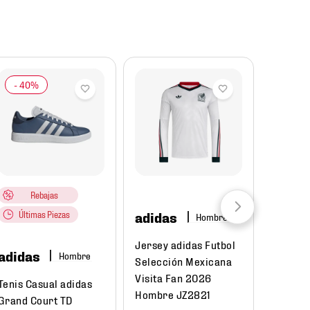
Rebajas
adidas
Últimas Piezas
Hombre
Unde
Jersey adidas Futbol
Armo
adidas
Hombre
Selección Mexicana
Visita Fan 2026
Mochil
Tenis Casual adidas
Hombre JZ2821
Armour
Grand Court TD