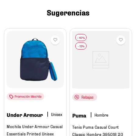
7
.
mochilas
Sugerencias
8
.
chivas
9
.
tenis niño
10
.
tenis nike
Rebajas
Under Armour
Puma
Hombre
Mochila Under Armour Casual
Tenis Puma Casual Court
Essentials Printed Unisex
Classic Hombre 395018 20