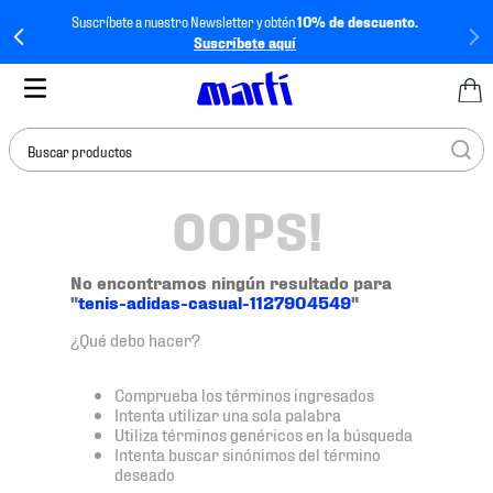
Suscríbete a nuestro Newsletter y obtén
10% de descuento.
Suscríbete aquí
Buscar productos
OOPS!
TÉRMINOS MÁS
BUSCADOS
1
.
tenis mujer
No encontramos ningún resultado para
"
tenis-adidas-casual-1127904549
"
2
.
tenis hombre
¿Qué debo hacer?
3
.
tenis
4
.
tenis futbol
Comprueba los términos ingresados
Intenta utilizar una sola palabra
5
.
mochila
Utiliza términos genéricos en la búsqueda
Intenta buscar sinónimos del término
6
.
jersey
deseado