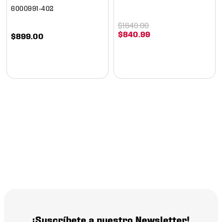
6000991-402
$
1649
.
00
$
840
.
99
$
899
.
00
¡Suscríbete a nuestro Newsletter!