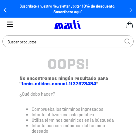
Suscríbete a nuestro Newsletter y obtén
10% de descuento.
Suscríbete aquí
Buscar productos
OOPS!
TÉRMINOS MÁS
BUSCADOS
1
.
tenis mujer
No encontramos ningún resultado para
"
tenis-adidas-casual-1127973484
"
2
.
tenis hombre
¿Qué debo hacer?
3
.
tenis
4
.
tenis futbol
Comprueba los términos ingresados
Intenta utilizar una sola palabra
5
.
mochila
Utiliza términos genéricos en la búsqueda
Intenta buscar sinónimos del término
6
.
jersey
deseado