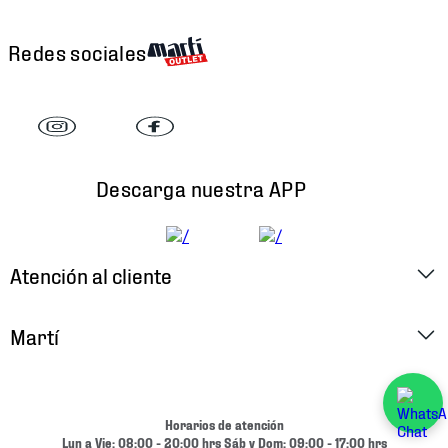
Redes sociales
Descarga nuestra APP
Atención al cliente
Factura Electrónica
Martí
Preguntas Frecuentes
Historia
Métodos de Pago
Ubica tu Tienda
Horarios de atención
Cambios y Devoluciones
Lun a Vie: 08:00 - 20:00 hrs Sáb y Dom: 09:00 - 17:00 hrs