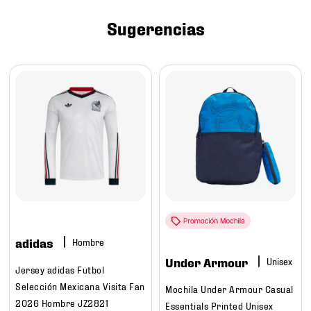
7
.
mochilas
Sugerencias
8
.
chivas
9
.
tenis niño
10
.
tenis nike
adidas
Hombre
Under Armour
Jersey adidas Futbol
Selección Mexicana Visita Fan
Mochila Under Armour Casual
2026 Hombre JZ2821
Essentials Printed Unisex