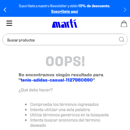
Suscríbete a nuestro Newsletter y obtén
10% de descuento.
Suscríbete aquí
Buscar productos
OOPS!
TÉRMINOS MÁS
BUSCADOS
1
.
tenis mujer
No encontramos ningún resultado para
"
tenis-adidas-casual-1127980890
"
2
.
tenis hombre
¿Qué debo hacer?
3
.
tenis
4
.
tenis futbol
Comprueba los términos ingresados
Intenta utilizar una sola palabra
5
.
jersey
Utiliza términos genéricos en la búsqueda
Intenta buscar sinónimos del término
6
.
mochila
deseado