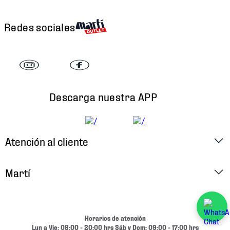
Redes sociales
Descarga nuestra APP
Atención al cliente
Factura Electrónica
Martí
Preguntas Frecuentes
Historia
Métodos de Pago
Ubica tu Tienda
Horarios de atención
Cambios y Devoluciones
Lun a Vie: 08:00 - 20:00 hrs Sáb y Dom: 09:00 - 17:00 hrs