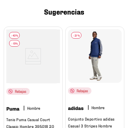
7
.
mochilas
Sugerencias
8
.
chivas
9
.
tenis niño
10
.
tenis nike
-
21 %
Rebajas
Rebajas
adidas
Hombre
Puma
Hombre
Conjunto Deportivo adidas
Tenis Puma Casual Court
Casual 3 Stripes Hombre
Classic Hombre 395018 20