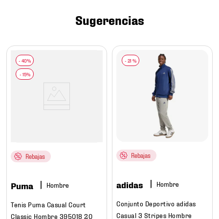
7
.
mochilas
Sugerencias
8
.
chivas
9
.
tenis niño
10
.
tenis nike
-
21 %
Rebajas
Rebajas
adidas
Hombre
Puma
Hombre
Conjunto Deportivo adidas
Tenis Puma Casual Court
Casual 3 Stripes Hombre
Classic Hombre 395018 20