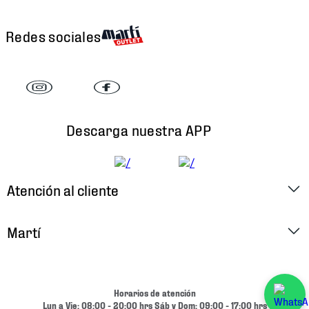
Redes sociales
Descarga nuestra APP
Atención al cliente
Factura Electrónica
Martí
Preguntas Frecuentes
Historia
Métodos de Pago
Ubica tu Tienda
Horarios de atención
Cambios y Devoluciones
Lun a Vie: 08:00 - 20:00 hrs Sáb y Dom: 09:00 - 17:00 hrs