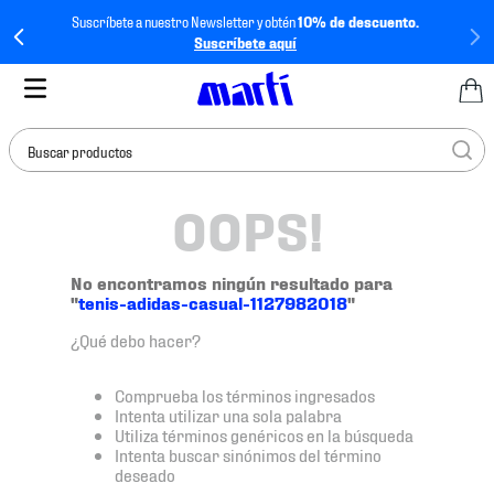
Suscríbete a nuestro Newsletter y obtén
10% de descuento.
Suscríbete aquí
Buscar productos
OOPS!
TÉRMINOS MÁS
BUSCADOS
1
.
tenis mujer
No encontramos ningún resultado para
"
tenis-adidas-casual-1127982018
"
2
.
tenis hombre
¿Qué debo hacer?
3
.
tenis
4
.
tenis futbol
Comprueba los términos ingresados
Intenta utilizar una sola palabra
5
.
mochila
Utiliza términos genéricos en la búsqueda
Intenta buscar sinónimos del término
6
.
jersey
deseado