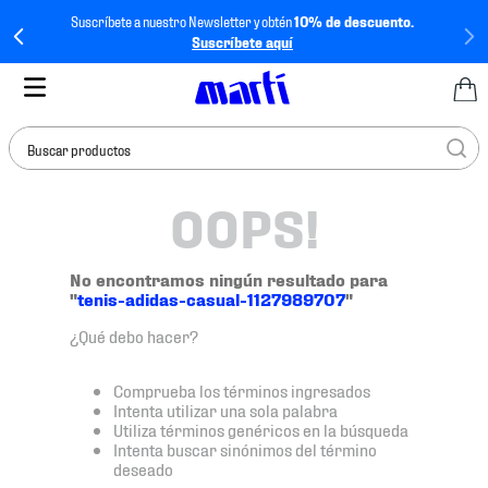
Suscríbete a nuestro Newsletter y obtén
10% de descuento.
Suscríbete aquí
Buscar productos
OOPS!
TÉRMINOS MÁS
BUSCADOS
1
.
tenis mujer
No encontramos ningún resultado para
"
tenis-adidas-casual-1127989707
"
2
.
tenis hombre
¿Qué debo hacer?
3
.
tenis
4
.
jersey
Comprueba los términos ingresados
Intenta utilizar una sola palabra
5
.
tenis futbol
Utiliza términos genéricos en la búsqueda
Intenta buscar sinónimos del término
6
.
mochila
deseado