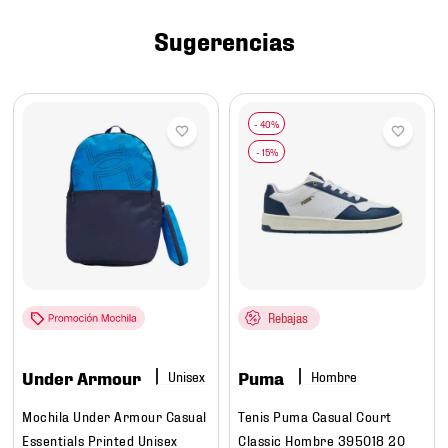
7
.
chivas
Sugerencias
8
.
mochilas
9
.
tenis niño
10
.
tenis nike
Rebajas
Under Armour
Puma
Hombre
Mochila Under Armour Casual
Tenis Puma Casual Court
Essentials Printed Unisex
Classic Hombre 395018 20