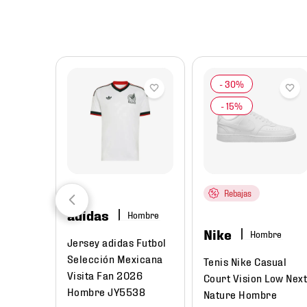
8
.
chivas
9
.
tenis niño
10
.
tenis nike
Rebajas
adidas
Hombre
Nike
Hombre
Jersey adidas Futbol
Selección Mexicana
Tenis Nike Casual
Visita Fan 2026
Court Vision Low Nex
Hombre JY5538
Nature Hombre