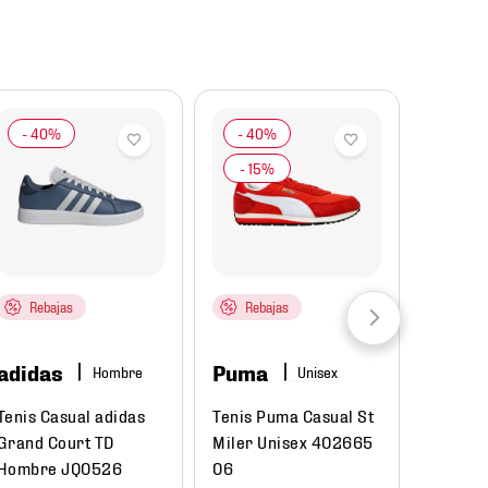
Rebajas
Rebajas
adida
adidas
Puma
Hombre
Jersey 
Selecc
Tenis Casual adidas
Tenis Puma Casual St
Visita 
Grand Court TD
Miler Unisex 402665
Hombre
Hombre JQ0526
06