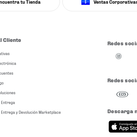
ncuentra tu Tienda
Ventas Corporativa
l Cliente
Redes soci
ativas
ectrónica
cuentes
Redes soci
go
oluciones
 Entrega
Descarga 
 Entrega y Devolución Marketplace