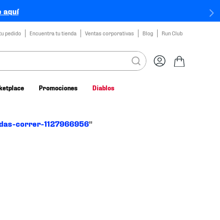
 aquí
tu pedido
Encuentra tu tienda
Ventas corporativas
Blog
Run Club
ketplace
Promociones
Diablos
idas-correr-1127966956
"