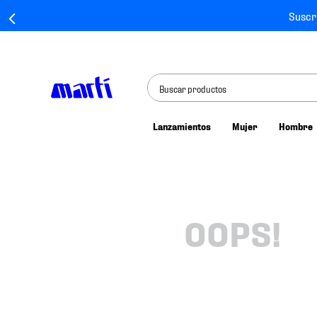
Suscr
Buscar productos
Lanzamientos
Mujer
Hombre
TÉRMINOS MÁS BUSCADOS
1
.
tenis mujer
2
.
tenis hombre
3
.
tenis
OOPS!
4
.
tenis futbol
5
.
jersey
6
.
mochila
7
.
mochilas