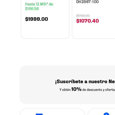
DH2987-100
12
$
166
.
58
$
1799
.
00
$
1999
.
00
$
1070
.
40
¡Suscríbete a nuestro Ne
10%
Y obtén
de descuento y oferta