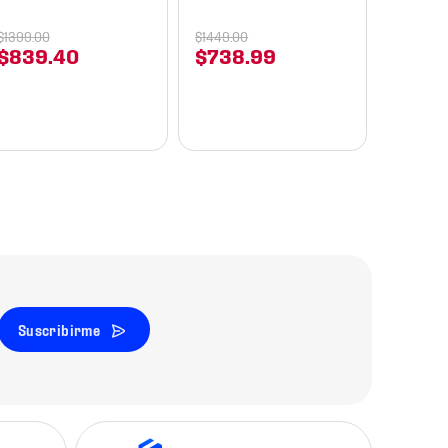
1
$
249
.
91
$
1399
.
00
$
1449
.
00
$
839
.
40
$
738
.
99
$
299
Suscribirme