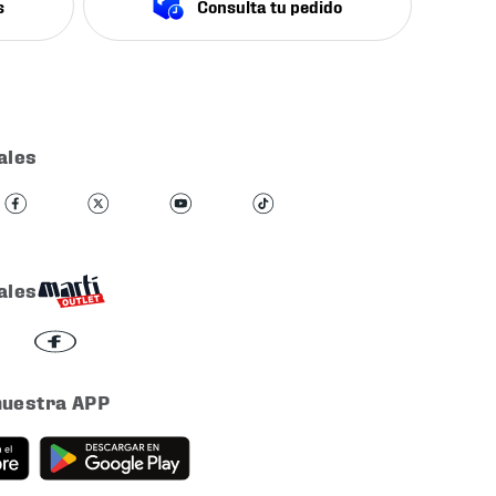
s
Consulta tu pedido
ales
ales
nuestra APP