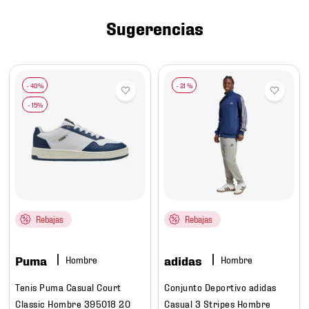
7
.
mochilas
Sugerencias
8
.
chivas
9
.
tenis niño
10
.
tenis nike
-
21 %
Rebajas
Rebajas
Puma
adidas
Hombre
Hombre
Tenis Puma Casual Court
Conjunto Deportivo adidas
Classic Hombre 395018 20
Casual 3 Stripes Hombre