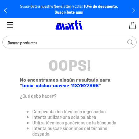
Suscríbete a nuestro Newsletter y obtén
10% de descuento.
Suscríbete aquí
Buscar productos
OOPS!
TÉRMINOS MÁS
BUSCADOS
1
.
tenis mujer
No encontramos ningún resultado para
"
tenis-adidas-correr-1127977898
"
2
.
tenis hombre
¿Qué debo hacer?
3
.
tenis
4
.
tenis futbol
Comprueba los términos ingresados
Intenta utilizar una sola palabra
5
.
jersey
Utiliza términos genéricos en la búsqueda
Intenta buscar sinónimos del término
6
.
mochila
deseado