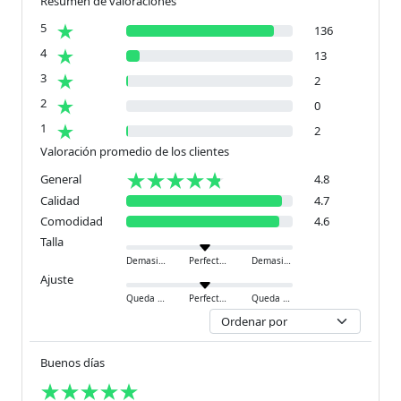
Resumen de valoraciones
5
136
4
13
3
2
2
0
1
2
Valoración promedio de los clientes
General
4.8
Calidad
4.7
Comodidad
4.6
Talla
Demasiado pequeño
Perfecto
Demasiado grande
Ajuste
Queda ajustado
Perfecto
Queda holgado
Buenos días