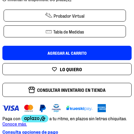
7
.
mochilas
8
.
chivas
Probador Virtual
9
.
tenis niño
Tabla de Medidas
10
.
tenis nike
AGREGAR AL CARRITO
CONSULTAR INVENTARIO EN TIENDA
Consulta opciones de pago