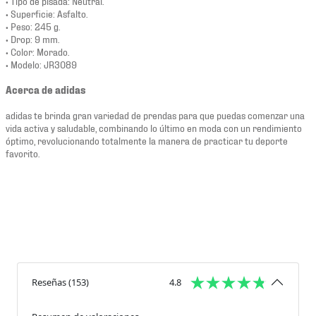
• Tipo de pisada: Neutral.
• Superficie: Asfalto.
• Peso: 245 g.
• Drop: 9 mm.
• Color: Morado.
• Modelo: JR3089
Acerca de adidas
adidas te brinda gran variedad de prendas para que puedas comenzar una
vida activa y saludable, combinando lo último en moda con un rendimiento
óptimo, revolucionando totalmente la manera de practicar tu deporte
favorito.
Reseñas
(
153
)
4.8