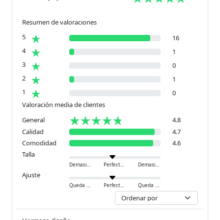
Resumen de valoraciones
5
16
4
1
3
0
2
1
1
0
Valoración media de clientes
General
4.8
Calidad
4.7
Comodidad
4.6
Talla
Demasiado pequeño
Perfecto
Demasiado grande
Ajuste
Queda ajustado
Perfecto
Queda holgado