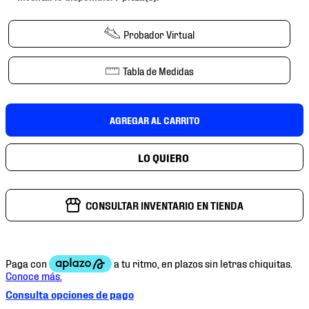
7
.
mochilas
8
.
chivas
Probador Virtual
9
.
tenis niño
Tabla de Medidas
10
.
tenis nike
AGREGAR AL CARRITO
CONSULTAR INVENTARIO EN TIENDA
Consulta opciones de pago