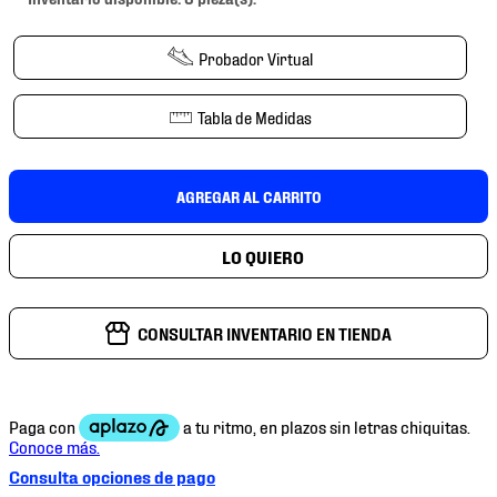
7
.
mochilas
8
.
chivas
Probador Virtual
9
.
tenis niño
Tabla de Medidas
10
.
tenis nike
AGREGAR AL CARRITO
CONSULTAR INVENTARIO EN TIENDA
Consulta opciones de pago