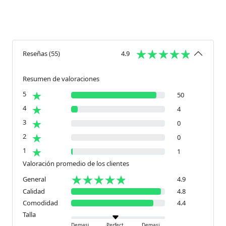
Reseñas
(
55
)
4.9
Resumen de valoraciones
5
50
4
4
3
0
2
0
1
1
Valoración promedio de los clientes
General
4.9
Calidad
4.8
Comodidad
4.4
Talla
Demasiado pequeño
Perfecto
Demasiado grande